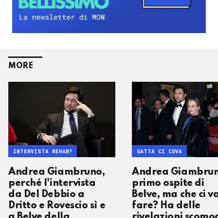
MORE
INTERVISTA REHAB?
GATTA CI COVA
Andrea Giambruno,
Andrea Giambru
perché l'intervista
primo ospite di
da Del Debbio a
Belve, ma che ci v
Dritto e Rovescio sì e
fare? Ha delle
a Belve della
rivelazioni scomo