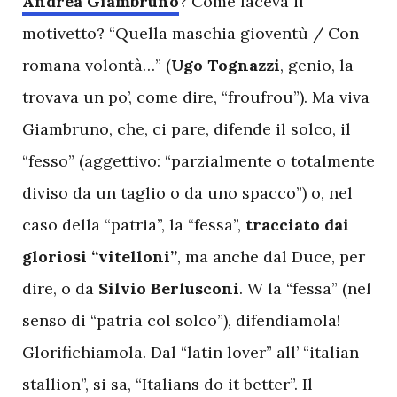
Andrea Giambruno
? Come faceva il
motivetto? “Quella maschia gioventù / Con
romana volontà…” (
Ugo Tognazzi
, genio, la
trovava un po’, come dire, “froufrou”). Ma viva
Giambruno, che, ci pare, difende il solco, il
“fesso” (aggettivo: “parzialmente o totalmente
diviso da un taglio o da uno spacco”) o, nel
caso della “patria”, la “fessa”,
tracciato dai
gloriosi “vitelloni”
, ma anche dal Duce, per
dire, o da
Silvio Berlusconi
. W la “fessa” (nel
senso di “patria col solco”), difendiamola!
Glorifichiamola. Dal “latin lover” all’ “italian
stallion”, si sa, “Italians do it better”. Il