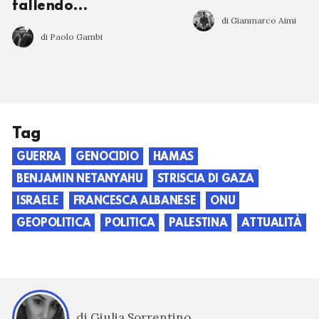
fallendo…
di Gianmarco Aimi
di Paolo Gambi
Tag
GUERRA
GENOCIDIO
HAMAS
BENJAMIN NETANYAHU
STRISCIA DI GAZA
ISRAELE
FRANCESCA ALBANESE
ONU
GEOPOLITICA
POLITICA
PALESTINA
ATTUALITÀ
di Giulia Sorrentino