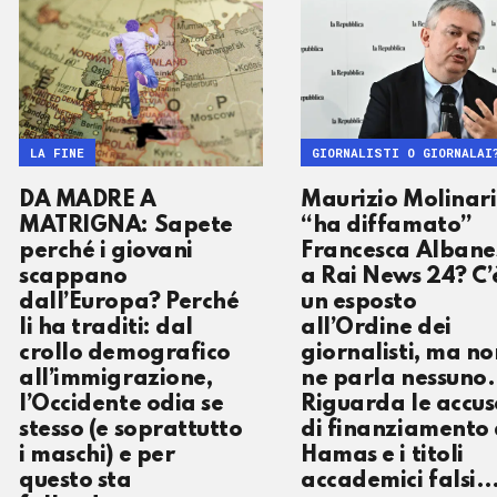
LA FINE
GIORNALISTI O GIORNALAI
DA MADRE A
Maurizio Molinari
MATRIGNA: Sapete
“ha diffamato”
perché i giovani
Francesca Albane
scappano
a Rai News 24? C’
dall’Europa? Perché
un esposto
li ha traditi: dal
all’Ordine dei
crollo demografico
giornalisti, ma no
all’immigrazione,
ne parla nessuno.
l’Occidente odia se
Riguarda le accus
stesso (e soprattutto
di finanziamento 
i maschi) e per
Hamas e i titoli
questo sta
accademici falsi