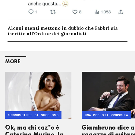
Alcuni utenti mettono in dubbio che Fabbri sia
iscritto all'Ordine dei giornalisti
MORE
SCONOSCIUTI DI SUCCESSO
UNA MODESTA PROPOSTA
Ok, ma chi caz*o è
Giambruno dice a
Caterina Murino, la
ragazze di evitar