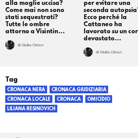
alla moglie uccisa?
per evitare una
Come mai non sono
seconda autopsia
stati sequestrati?
Ecco perché la
Tutte le ombre
Cattaneo ha
attorno a Visintin…
lavorato su un co
devastato…
di Giulia Ciriaci
di Giulia Ciriaci
Tag
CRONACA NERA
CRONACA GIUDIZIARIA
CRONACA LOCALE
CRONACA
OMICIDIO
LILIANA RESINOVICH