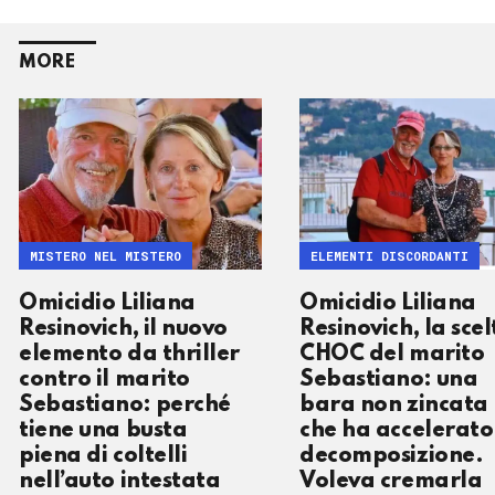
MORE
MISTERO NEL MISTERO
ELEMENTI DISCORDANTI
Omicidio Liliana
Omicidio Liliana
Resinovich, il nuovo
Resinovich, la scel
elemento da thriller
CHOC del marito
contro il marito
Sebastiano: una
Sebastiano: perché
bara non zincata
tiene una busta
che ha accelerato
piena di coltelli
decomposizione.
nell’auto intestata
Voleva cremarla