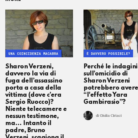
UNA COINCIDENZA MACABRA
È DAVVERO POSSIBILE?
Sharon Verzeni,
Perché le indagini
davvero la via di
sull’omicidio di
fuga dell’assassino
Sharon Verzeni
porta a casa della
potrebbero aver
vittima (dove c’era
“l'effetto Yara
Sergio Ruocco)?
Gambirasio”?
Niente telecamere e
di Giulia Ciriaci
nessun testimone,
ma… Intanto il
padre, Bruno
Verzeni, scagiona il