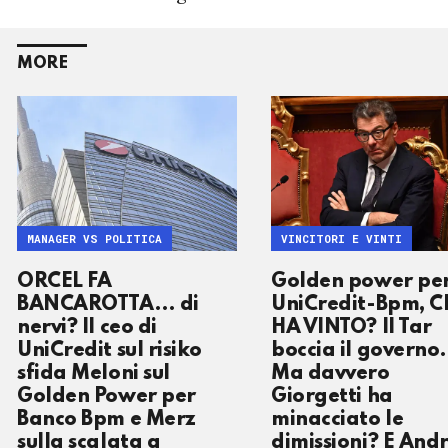
MORE
MANAGER VS POLITICA
VINCITORI E VINTI
ORCEL FA
Golden power pe
BANCAROTTA… di
UniCredit-Bpm, C
nervi? Il ceo di
HA VINTO? Il Tar
UniCredit sul risiko
boccia il governo.
sfida Meloni sul
Ma davvero
Golden Power per
Giorgetti ha
Banco Bpm e Merz
minacciato le
sulla scalata a
dimissioni? E And