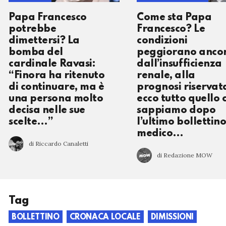
Papa Francesco
Come sta Papa
potrebbe
Francesco? Le
dimettersi? La
condizioni
bomba del
peggiorano anco
cardinale Ravasi:
dall’insufficienza
“Finora ha ritenuto
renale, alla
di continuare, ma è
prognosi riservat
una persona molto
ecco tutto quello 
decisa nelle sue
sappiamo dopo
scelte…”
l’ultimo bollettin
medico…
di Riccardo Canaletti
di Redazione MOW
Tag
BOLLETTINO
CRONACA LOCALE
DIMISSIONI