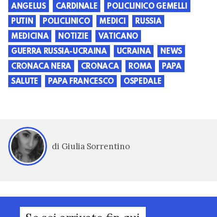
ANGELUS
CARDINALE
POLICLINICO GEMELLI
PUTIN
POLICLINICO
MEDICI
RUSSIA
MEDICINA
NOTIZIE
VATICANO
GUERRA RUSSIA-UCRAINA
UCRAINA
NEWS
CRONACA NERA
CRONACA
ROMA
PAPA
SALUTE
PAPA FRANCESCO
OSPEDALE
di Giulia Sorrentino