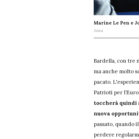
Marine Le Pen e J
Ansa
B
ardella, con tre 
ma anche molto soc
pacato. L'esperie
Patrioti per l’Eur
toccherà quindi 
nuova opportunit
passato, quando il
perdere regolarmen