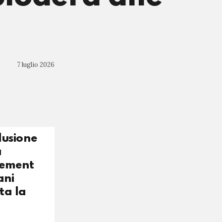
7 luglio 2026
lusione
à
blement
ani
ta la