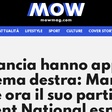
ATTUALITÀ
LIFESTYLE
SPORT
CULTURE
COVER STOR
rancia hanno ap
rema destra: Ma
ora il suo part
t National esp