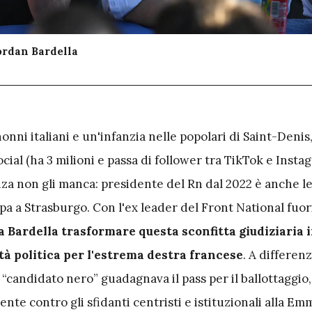
ordan Bardella
nonni italiani e un'infanzia nelle popolari di Saint-Denis
ial (ha 3 milioni e passa di follower tra TikTok e Insta
nza non gli manca: presidente del Rn dal 2022 è anche l
opa a Strasburgo. Con l'ex leader del Front National fuor
a Bardella trasformare questa sconfitta giudiziaria 
à politica per l'estrema destra francese
. A differen
 “candidato nero” guadagnava il pass per il ballottaggio,
te contro gli sfidanti centristi e istituzionali alla E