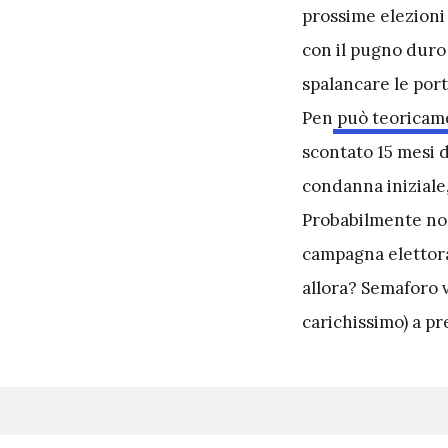
prossime elezioni 
con il pugno duro 
spalancare le port
Pen
può teoricamen
scontato 15 mesi d
condanna iniziale
Probabilmente no
campagna elettora
allora? Semaforo 
carichissimo) a pr