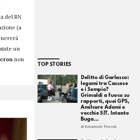
a
ta del RN
azione (a
genererà
esiste un
cron
non
TOP STORIES
Delitto di Garlasco:
legami tra Cassese
e i Sempio?
Grimaldi a fuoco su
rapporti, quei GPS,
Amilcare Adami e
vecchie SIT. Intanto
Buga…
di Emanuele Pieroni