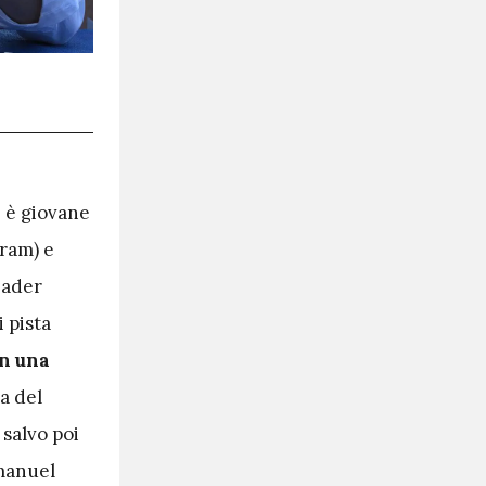
, è giovane
gram) e
eader
i pista
in una
za del
 salvo poi
mmanuel