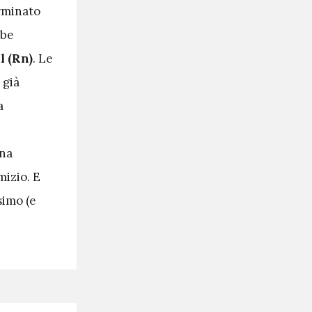
erminato
bbe
 (Rn)
. Le
 già
a
una
izio. E
simo (e