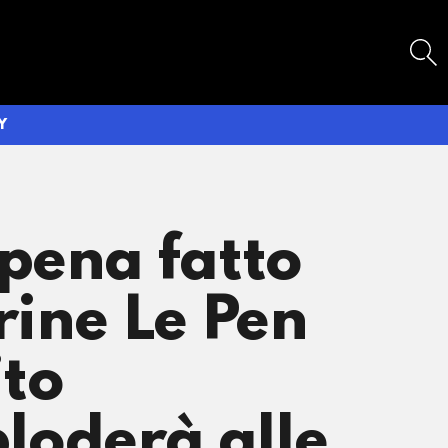
SEARCH
Y
pena fatto
rine Le Pen
ito
loderà alle