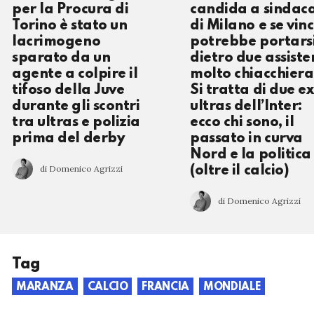
per la Procura di
candida a sindac
Torino è stato un
di Milano e se vin
lacrimogeno
potrebbe portars
sparato da un
dietro due assiste
agente a colpire il
molto chiacchiera
tifoso della Juve
Si tratta di due ex
durante gli scontri
ultras dell’Inter:
tra ultras e polizia
ecco chi sono, il
prima del derby
passato in curva
Nord e la politica
di Domenico Agrizzi
(oltre il calcio)
di Domenico Agrizzi
Tag
MARANZA
CALCIO
FRANCIA
MONDIALE