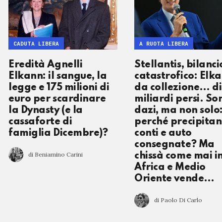
CADUTA LIBERA
A RUOTA LIBERA
Eredità Agnelli
Stellantis, bilanci
Elkann: il sangue, la
catastrofico: Elk
legge e 175 milioni di
da collezione… di
euro per scardinare
miliardi persi. So
la Dynasty (e la
dazi, ma non solo
cassaforte di
perché precipita
famiglia Dicembre)?
conti e auto
consegnate? Ma
di Beniamino Carini
chissà come mai i
Africa e Medio
Oriente vende…
di Paolo Di Carlo