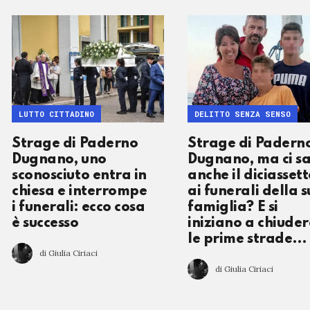
LUTTO CITTADINO
DELITTO SENZA SENSO
Strage di Paderno
Strage di Padern
Dugnano, uno
Dugnano, ma ci s
sconosciuto entra in
anche il diciassett
chiesa e interrompe
ai funerali della 
i funerali: ecco cosa
famiglia? E si
è successo
iniziano a chiuder
le prime strade…
di Giulia Ciriaci
di Giulia Ciriaci