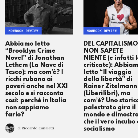
MOWBOOK REVIEW
MOWBOOK REVIEW
Abbiamo letto
DEL CAPITALISMO
“Brooklyn Crime
NON SAPETE
Novel” di Jonathan
NIENTE (e infatti 
Lethem (La Nave di
criticate): Abbia
Teseo): ma com’è? I
letto “Il viaggio
ricchi rubano ai
della libertà” di
poveri anche nel XXI
Rainer Zitelmann
secolo e si racconta
(Liberilibri), ma
così: perché in Italia
com’è? Uno storic
non sappiamo
palestrato gira il
farlo?
mondo e dimostr
che il vero incubo è
di Riccardo Canaletti
socialismo