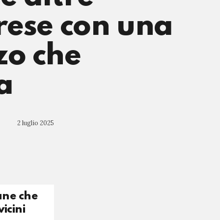
rese con una
zo che
a
2 luglio 2025
ane che
icini