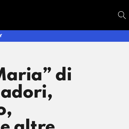
SEARCH
Y
Maria” di
dadori,
o,
e altre