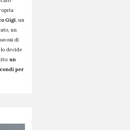
ccato
ropria
o Gigi
, un
cato, un
bavosi di
 lo decide
ito:
un
econdi per