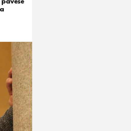
e pavese
 a