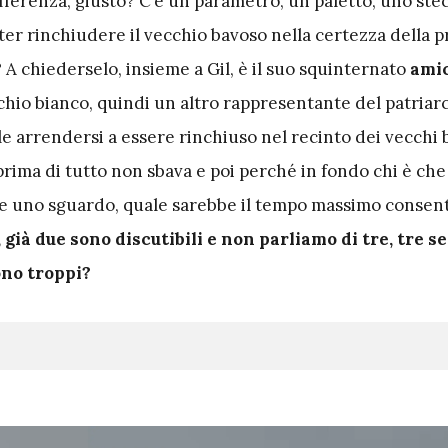
fferenza, giusto? C’è un parametro, un paletto, uno ste
ter rinchiudere il vecchio bavoso nella certezza della p
? A chiederselo, insieme a Gil, è il suo squinternato
amic
chio bianco, quindi un altro rappresentante del patriar
e arrendersi a essere rinchiuso nel recinto dei vecchi 
rima di tutto non sbava e poi perché in fondo chi è che
e uno sguardo, quale sarebbe il tempo massimo consent
già due sono discutibili e non parliamo di tre, tre s
ono troppi?