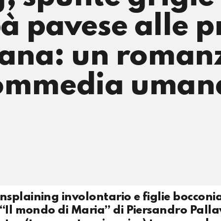
à pavese alle p
niana: un roman
 commedia uman
splaining involontario e figlie bocconi
“Il mondo di Maria” di Piersandro Pallav