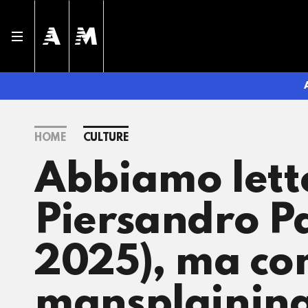
HOME
CULTURE
Abbiamo letto
Piersandro Pa
2025), ma com
mansplaining,