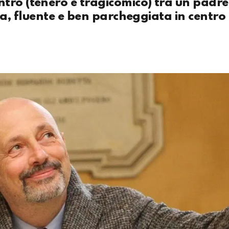
tro (tenero e tragicomico) tra un padr
ida, fluente e ben parcheggiata in centro