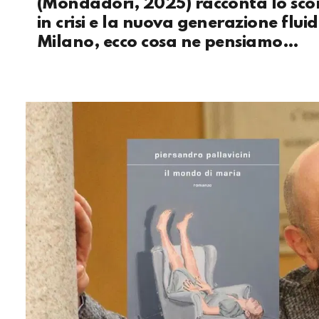
(Mondadori, 2025) racconta lo scon
in crisi e la nuova generazione flu
Milano, ecco cosa ne pensiamo…