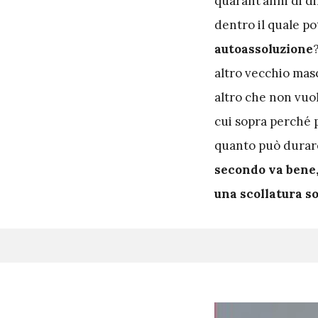
quarant’anni di di
dentro il quale po
autoassoluzione
altro vecchio mas
altro che non vuol
cui sopra perché p
quanto può durar
secondo va bene, 
una scollatura s