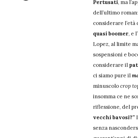
Pertusati
, ma l’a
dell’ultimo romanz
considerare l’età 
quasi boomer
, e
Lopez, al limite 
sospensioni e boc
considerare il
pat
ci siamo pure il
ma
minuscolo
crop to
insomma ce ne son
riflessione, del p
vecchi bavosi?”
I
senza nascondersi