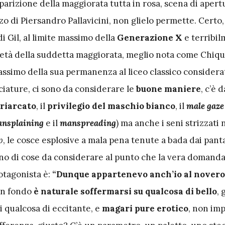
pparizione della maggiorata tutta in rosa, scena di apert
o di Piersandro Pallavicini, non glielo permette. Certo,
di Gil, al limite massimo della
Generazione X
e terribi
 l’età della suddetta maggiorata, meglio nota come Chiq
massimo della sua permanenza al liceo classico considera
ciature, ci sono da considerare le
buone maniere
, c’è d
riarcato
, il
privilegio del maschio bianco
, il
male gaze
nsplaining
e il
manspreading
) ma anche i seni strizzati 
p
, le cosce esplosive a mala pena tenute a bada dai pant
o di cose da considerare al punto che la vera domanda
rotagonista è:
“Dunque appartenevo anch’io al novero
n fondo
è naturale soffermarsi su qualcosa di bello
,
 qualcosa di eccitante, e
magari pure erotico
, non im