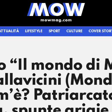
ATTUALITÀ
LIFESTYLE
SPORT
CULTURE
COVER STOR
 “Il mondo di 
llavicini (Mon
’è? Patriarcat
 spunte grigie 