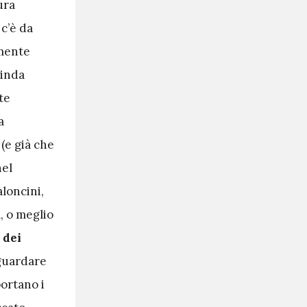
ura
 c’è da
lmente
uinda
te
a
(e già che
nel
aloncini,
, o meglio
 dei
 guardare
portano i