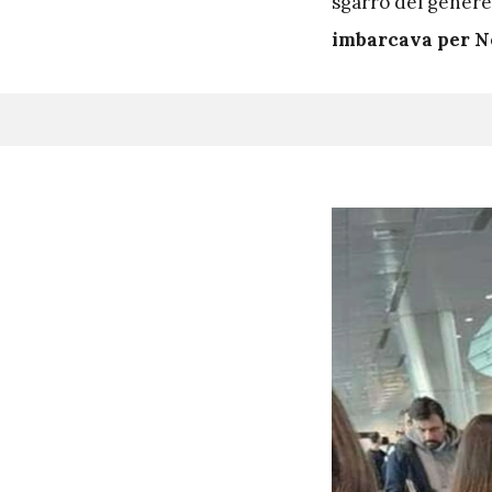
sgarro del genere 
imbarcava per 