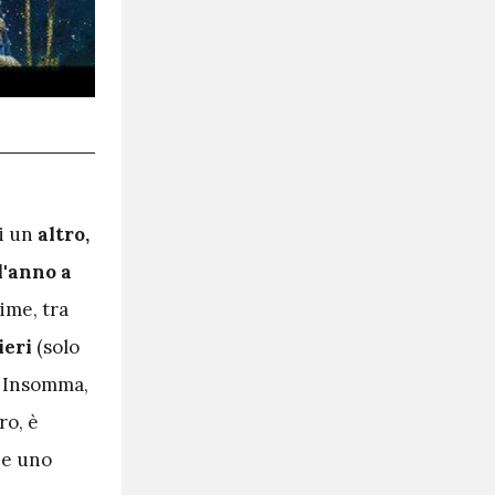
di un
altro,
l'anno a
ime, tra
ieri
(solo
o. Insomma,
ro, è
be uno