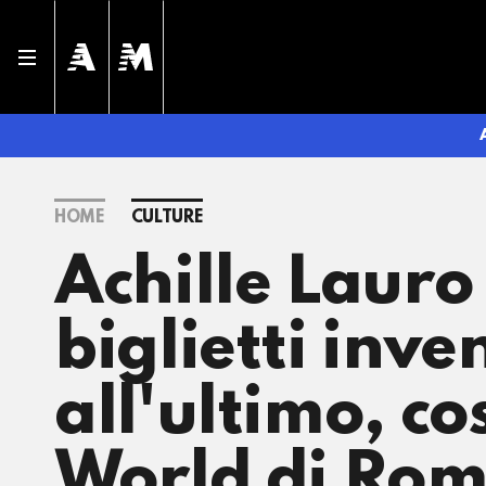
HOME
CULTURE
Achille Lauro
biglietti inve
all'ultimo, co
World di Ro