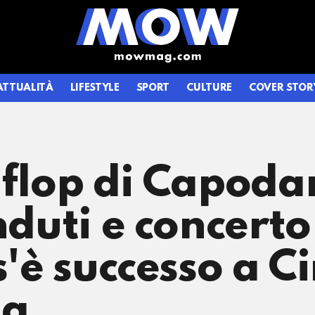
ATTUALITÀ
LIFESTYLE
SPORT
CULTURE
COVER STOR
 flop di Capoda
nduti e concerto
s'è successo a C
ma