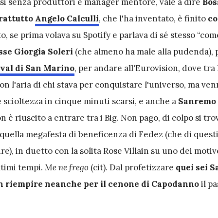
osi senza produttori e manager mentore, vale a dire
Bos
rattutto
Angelo Calculli
, che l'ha inventato, è finito
co
to, se prima volava su Spotify e parlava di sé stesso “co
se Giorgia Soleri
(che almeno ha male alla pudenda), p
ival di San Marino
, per andare all'Eurovision, dove tra 
on l'aria di chi stava per conquistare l'universo, ma ve
e scioltezza in cinque minuti scarsi, e anche a
Sanremo 
on è riuscito a entrare tra i Big. Non pago, di colpo si tro
 quella megafesta di beneficenza di Fedez (che di quest
re), in duetto con la solita Rose Villain su uno dei motiv
ltimi tempi.
Me ne frego
(cit). Dal profetizzare
quei sei S
n riempire neanche per il
cenone di Capodanno
il pa