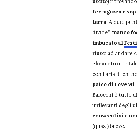
uscito) ritrovand
Ferraguzzo e sop
terra
. A quel pun
divide”,
manco fos
imbucato al
Fest
riuscì ad andare c
eliminato in total
con l'aria di chi n
palco di LoveMi
,
Balocchi è tutto di
irrilevanti degli u
consecutivi
a
no
(quasi) breve.