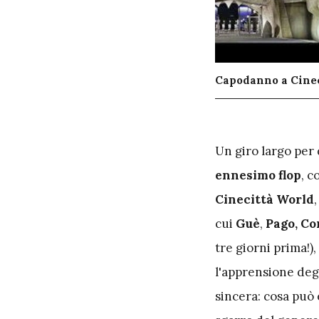
Capodanno a Cine
U
n giro largo per 
ennesimo
flop
, 
Cinecittà World
cui
Guè
,
Pago, Co
tre giorni prima!)
l'apprensione degl
sincera: cosa può