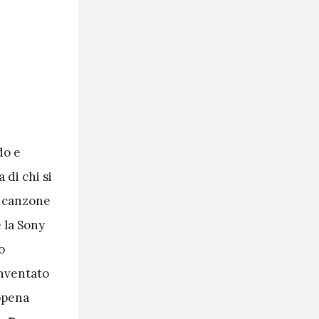
do e
a di chi si
sa canzone
e la Sony
o
inventato
ppena