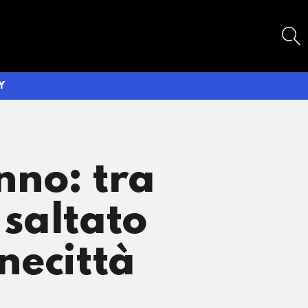
SEARCH
Y
nno: tra
 saltato
inecittà