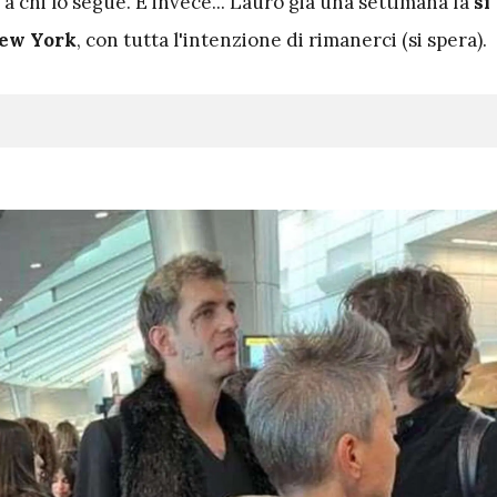
a chi lo segue. E invece... Lauro già una settimana fa
si
New York
, con tutta l'intenzione di rimanerci (si spera).