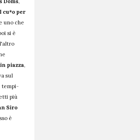
s Doms
,
l cu*o per
me uno che
oi si è
l'altro
nne
in piazza
,
va sul
i tempi-
etti più
an Siro
sso è