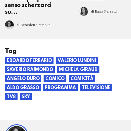
senso scherzarci
di Ilaria Ferretti
su...
di Benedetta Minoliti
Tag
EDOARDO FERRARIO
VALERIO LUNDINI
SAVERIO RAIMONDO
MICHELA GIRAUD
ANGELO DURO
COMICO
COMICITÀ
ALDO GRASSO
PROGRAMMA
TELEVISIONE
TV8
SKY