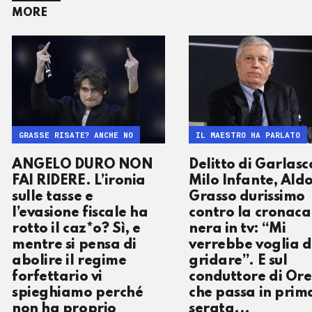
MORE
GRASSE RISATE? ANCHE NO
IL MAESTRO HA PARLATO
ANGELO DURO NON
Delitto di Garlasc
FAI RIDERE. L’ironia
Milo Infante, Ald
sulle tasse e
Grasso durissimo
l’evasione fiscale ha
contro la cronaca
rotto il caz*o? Sì, e
nera in tv: “Mi
mentre si pensa di
verrebbe voglia d
abolire il regime
gridare”. E sul
forfettario vi
conduttore di Ore
spieghiamo perché
che passa in prim
non ha proprio
serata...