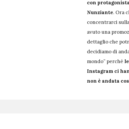
con protagonist
Nunziante
. Ora 
concentrarci sulla 
avuto una promozio
dettaglio che pot
decidiamo di andar
mondo” perché
le
Instagram ci han
non è andata cos