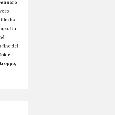
 Gennaro
vvero
 film ha
ampa. Un
ché
 fine del
Tok e
rtroppo,