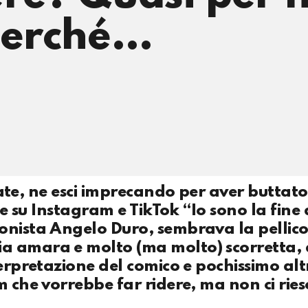
perché…
isate, ne esci imprecando per aver buttato 
te su Instagram e TikTok “Io sono la fine 
onista Angelo Duro, sembrava la pellico
a amara e molto (ma molto) scorretta,
terpretazione del comico e pochissimo alt
m che vorrebbe far ridere, ma non ci ries