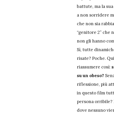
battute, ma la sua
a non sorridere m
che non sia rabbia
“genitore 2” che n
non gli hanno com
Sì, tutte dinamich
risate? Poche. Qu
riassumere così:
s
su un obeso?
Senz
riflessione, più 
in questo film tu
persona orribile? 
dove nessuno vien