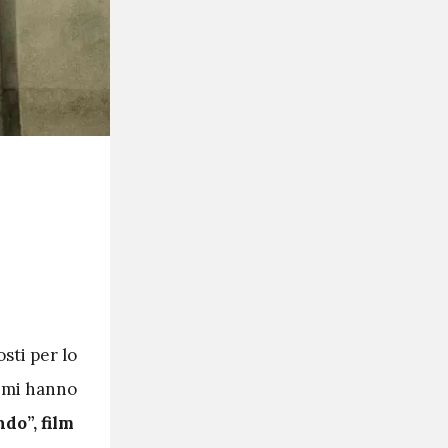
sti per lo
simi hanno
do”, film