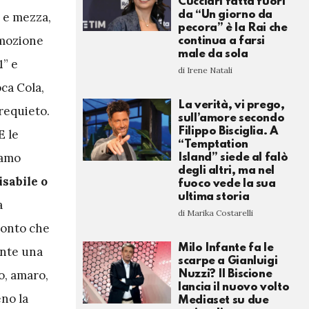
Cucciari fatta fuori
da “Un giorno da
a e mezza,
pecora” è la Rai che
emozione
continua a farsi
male da sola
1” e
di Irene Natali
oca Cola,
La verità, vi prego,
requieto.
sull’amore secondo
Filippo Bisciglia. A
E le
“Temptation
iamo
Island” siede al falò
degli altri, ma nel
isabile o
fuoco vede la sua
ultima storia
a
di Marika Costarelli
conto che
Milo Infante fa le
ente una
scarpe a Gianluigi
o, amaro,
Nuzzi? Il Biscione
lancia il nuovo volto
no la
Mediaset su due