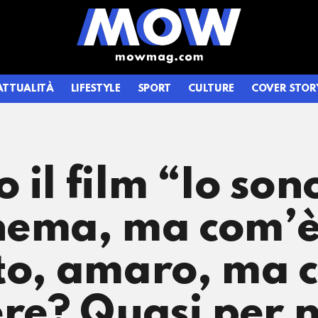
ATTUALITÀ
LIFESTYLE
SPORT
CULTURE
COVER STOR
il film “Io sono
nema, ma com’è
tto, amaro, ma
ere? Quasi per n