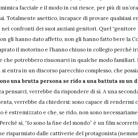
 mimica facciale e il modo in cui riesce, per più di un’or
ai. Totalmente asettico, incapace di provare qualsiasi 
 nei confronti dei suoi anziani genitori. Quel “genitore 
on gli hanno dato affetto, non gli hanno fatto bere la C
prato il motorino e l’hanno chiuso in collegio perché ir
e che potrebbero risuonarvi in qualche modo familiari. 
i si entra in un discorso parecchio complesso, che poss
ono una brutta persona se rido a una battuta su un d
a pensarci, verrebbe da rispondere di sì. A una second
attenta, verrebbe da chiedersi: sono capace di rendermi 
tto è estremizzato e che, se rido, non sono necessariam
Perché sì, “Io sono la fine del mondo” è un film scorrett
e risparmiato dalle cattiverie del protagonista (nemme