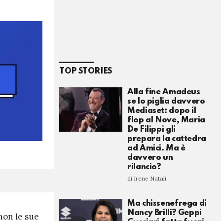
TOP STORIES
Alla fine Amadeus
se lo piglia davvero
Mediaset: dopo il
flop al Nove, Maria
De Filippi gli
prepara la cattedra
ad Amici. Ma è
davvero un
rilancio?
di Irene Natali
Ma chissenefrega di
Nancy Brilli? Geppi
 non le sue