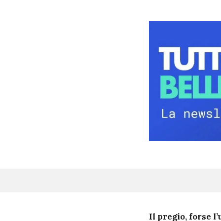
I
l pregio, forse 