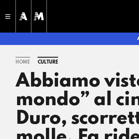
HOME
CULTURE
Abbiamo visto 
mondo” al ci
Duro, scorre
molle. Fa rid