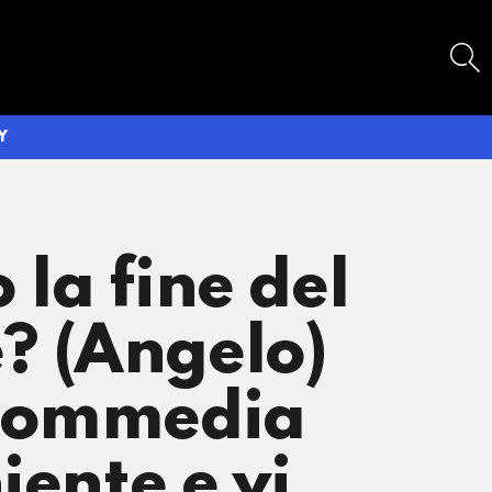
SEARCH
Y
 la fine del
? (Angelo)
 commedia
iente e vi