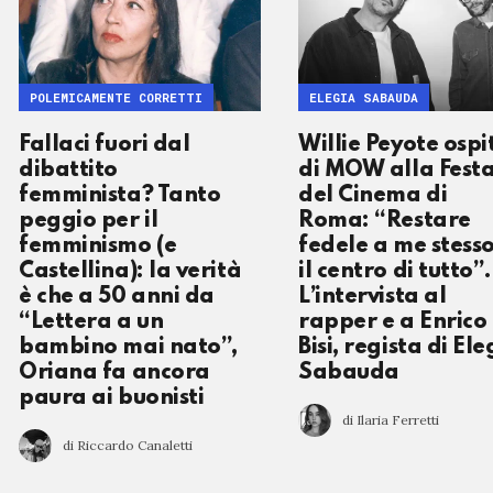
POLEMICAMENTE CORRETTI
ELEGIA SABAUDA
Fallaci fuori dal
Willie Peyote ospi
dibattito
di MOW alla Fest
femminista? Tanto
del Cinema di
peggio per il
Roma: “Restare
femminismo (e
fedele a me stesso
Castellina): la verità
il centro di tutto”.
è che a 50 anni da
L’intervista al
“Lettera a un
rapper e a Enrico
bambino mai nato”,
Bisi, regista di Ele
Oriana fa ancora
Sabauda
paura ai buonisti
di Ilaria Ferretti
di Riccardo Canaletti