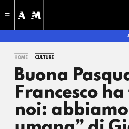
HOME
CULTURE
Buona Pasqua
Francesco ha 
noi: abbiamo 
umana” di Gi