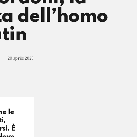
za dell’homo
utin
20 aprile 2025
e le
i,
si. È
 dove