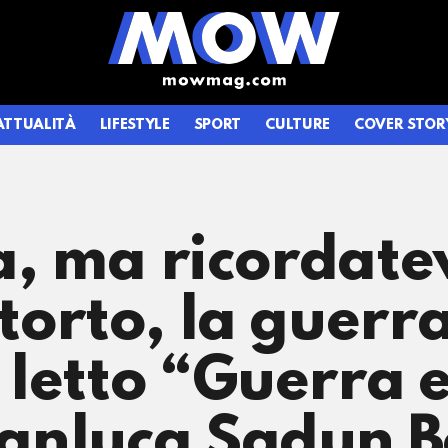
ATTUALITÀ
LIFESTYLE
SPORT
CULTURE
COVER STOR
, ma ricordate
torto, la guerra
letto “Guerra 
anluca Sadun B