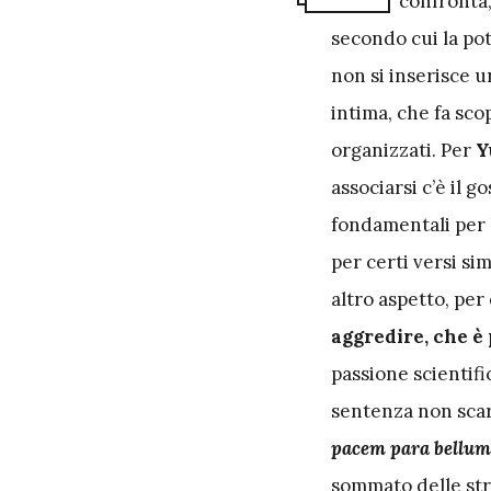
confronta,
secondo cui la pot
non si inserisce u
intima, che fa sco
organizzati. Per
Y
associarsi c’è il g
fondamentali per l
per certi versi si
altro aspetto, per
aggredire, che è
passione scientifi
sentenza non scard
pacem para bellum
sommato delle stro