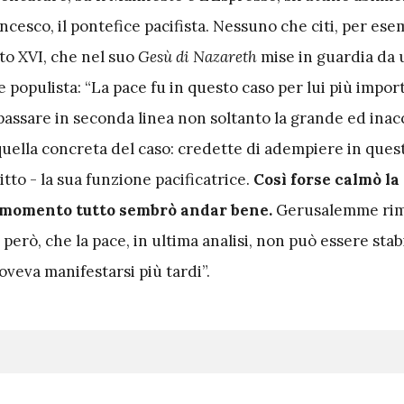
ncesco, il pontefice pacifista. Nessuno che citi, per esem
to XVI, che nel suo
Gesù di Nazareth
mise in guardia da 
e populista: “La pace fu in questo caso per lui più impor
passare in seconda linea non soltanto la grande ed inac
quella concreta del caso: credette di adempiere in ques
itto - la sua funzione pacificatrice.
Così forse calmò la
l momento tutto sembrò andar bene.
Gerusalemme ri
o, però, che la pace, in ultima analisi, non può essere stab
doveva manifestarsi più tardi”.