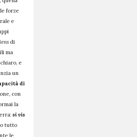
 quella
le forze
rale e
uppi
iens
di
ili ma
chiaro, e
enzia un
apacità di
gione, con
ormai la
uerra:
si vis
o tutto
nte le