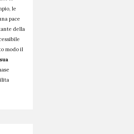
pio, le
una pace
tante della
cessibile
to modo il
 sua
mase
ilita