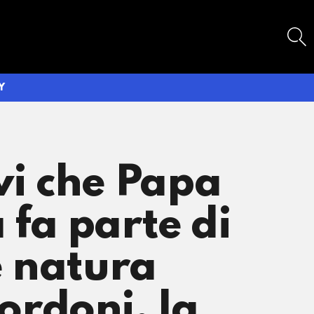
SEARCH
Y
vi che Papa
 fa parte di
e natura
ordoni, la