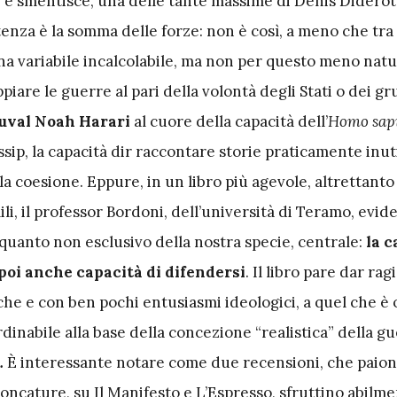
 e smentisce, una delle tante massime di Denis Diderot,
enza è la somma delle forze: non è così, a meno che tra 
na variabile incalcolabile, ma non per questo meno natu
ppiare le guerre al pari della volontà degli Stati o dei gr
uval Noah Harari
al cuore della capacità dell’
Homo sap
ossip, la capacità dir raccontare storie praticamente inut
a coesione. Eppure, in un libro più agevole, altrettanto 
mili, il professor Bordoni, dell’università di Teramo, evid
 quanto non esclusivo della nostra specie, centrale:
la c
 poi anche capacità di difendersi
. Il libro pare dar ra
che e con ben pochi entusiasmi ideologici, a quel che è 
inabile alla base della concezione “realistica” della g
.
È interessante notare come due recensioni, che paion
ncature, su Il Manifesto e L’Espresso, sfruttino abilme