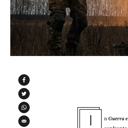
I
n
Guerra 