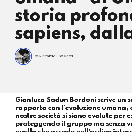
storia profon
sapiens, dalla
di Riccardo Canaletti
Gianluca Sadun Bordoni scrive un sa
rapporto con l’evoluzione umana, d
nostre società si siano evolute per e
proteggendo il gruppo ma senza vol
quello che accade nell’ordine inter