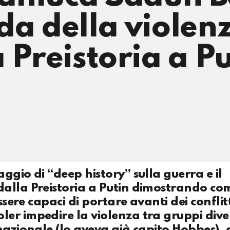
da della violen
 Preistoria a P
ggio di “deep history” sulla guerra e il
alla Preistoria a Putin dimostrando com
ssere capaci di portare avanti dei conflitt
er impedire la violenza tra gruppi diver
nazionale (lo aveva già capito Hobbes),