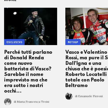
ESCLUSIVO
MOTOGP
Perché tutti parlano
Vasco e Valentino
di Donald Renda
Rossi, ma pure il S
come nuovo
Dall’Igna e una
batterista di Vasco?
chiusa che è poesi
Sarebbe il nome
Roberto Locatelli
imprevisto ma che
totale con Paolo
era sotto i nostri
Beltramo
occhi...
di Emanuele Pieroni
di Maria Francesca Troisi