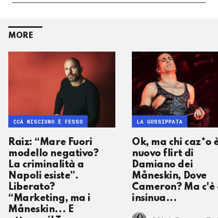
MORE
CCÀ NISCIUNO È FESSO
LA GOSSIPPATA
Raiz: “Mare Fuori
Ok, ma chi caz*o è
modello negativo?
nuovo flirt di
La criminalità a
Damiano dei
Napoli esiste”.
Måneskin, Dove
Liberato?
Cameron? Ma c'è 
“Marketing, ma i
insinua...
Måneskin... E