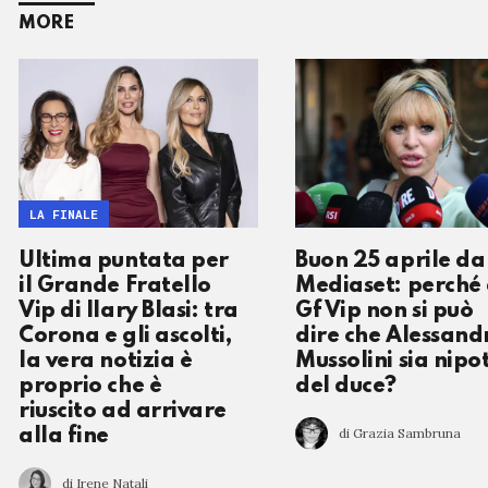
MORE
LA FINALE
Ultima puntata per
Buon 25 aprile da
il Grande Fratello
Mediaset: perché 
Vip di Ilary Blasi: tra
Gf Vip non si può
Corona e gli ascolti,
dire che Alessand
la vera notizia è
Mussolini sia nipo
proprio che è
del duce?
riuscito ad arrivare
di Grazia Sambruna
alla fine
di Irene Natali