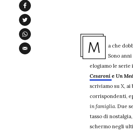
M
a che dobb
Sono anni 
elogiamo le serie 
Cesaroni
e
Un Medi
scriviamo su X, ai
corrispondenti, ep
in famiglia
. Due s
tasso di nostalgia
schermo negli ulti