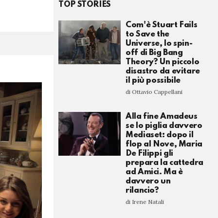
TOP STORIES
Com'è Stuart Fails
to Save the
Universe, lo spin-
off di Big Bang
Theory? Un piccolo
disastro da evitare
il più possibile
di Ottavio Cappellani
Alla fine Amadeus
se lo piglia davvero
Mediaset: dopo il
flop al Nove, Maria
De Filippi gli
prepara la cattedra
ad Amici. Ma è
davvero un
rilancio?
di Irene Natali