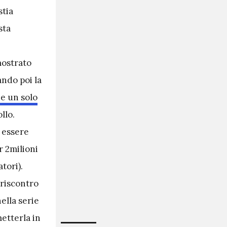
stia
sta
mostrato
ndo poi la
e un solo
llo.
 essere
r 2milioni
tori).
 riscontro
ella serie
metterla in