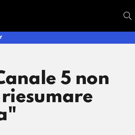
SEARCH
Y
 Canale 5 non
a riesumare
a"