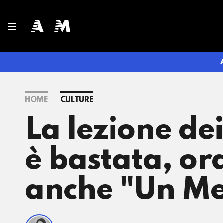
HOME
CULTURE
La lezione de
è bastata, or
anche "Un Me