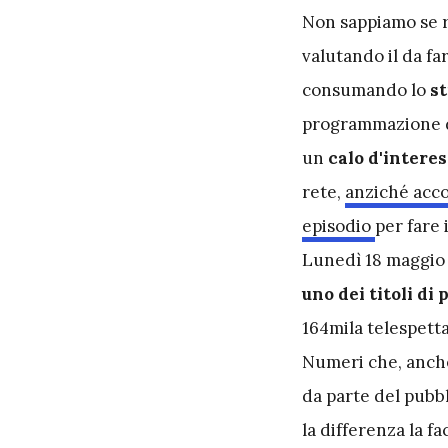
N
on sappiamo se r
valutando il da far
consumando lo
st
programmazione di
un
calo d'intere
rete,
anziché acc
episodio
per fare 
Lunedì 18 maggio 
uno dei titoli di 
164mila telespetta
Numeri che, anche
da parte del pubbl
la differenza la f