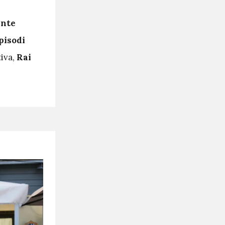
ante
pisodi
tiva,
Rai