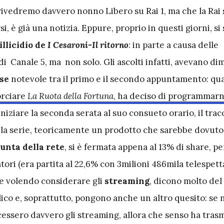
ivedremo davvero nonno Libero su Rai 1, ma che la Rai 
si, è già una notizia. Eppure, proprio in questi giorni, si 
illicidio de
I Cesaroni-Il ritorno
: in parte a causa delle
 Canale 5, ma non solo. Gli ascolti infatti, avevano di
sse
notevole tra il primo e il secondo appuntamento: qua
orciare
La Ruota della Fortuna
, ha deciso di programmarn
iniziare la seconda serata al suo consueto orario, il traco
la serie, teoricamente un prodotto che sarebbe dovuto
punta della rete
, si è fermata appena al 13% di share, pe
tori (era partita al 22,6% con 3milioni 486mila telespetta
 volendo considerare gli
streaming
, dicono molto del
ico e, soprattutto, pongono anche un altro quesito: se n
acessero davvero gli streaming, allora che senso ha tras