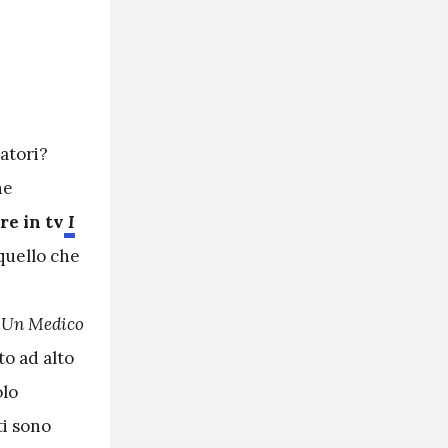
tatori?
he
re in tv
I
quello che
e
Un Medico
to ad alto
olo
ti sono