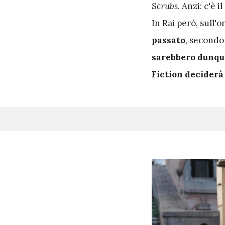
Scrubs
. Anzi: c'è 
In Rai però, sull'
passato
, second
sarebbero dunque
Fiction deciderà 