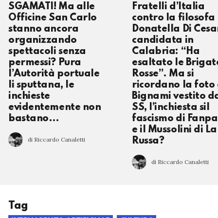
SGAMATI! Ma alle
Fratelli d’Italia
Officine San Carlo
contro la filosofa
stanno ancora
Donatella Di Cesa
organizzando
candidata in
spettacoli senza
Calabria: “Ha
permessi? Pura
esaltato le Brigat
l’Autorità portuale
Rosse”. Ma si
li sputtana, le
ricordano la foto 
inchieste
Bignami vestito d
evidentemente non
SS, l’inchiesta sil
bastano…
fascismo di Fanp
e il Mussolini di La
di Riccardo Canaletti
Russa?
di Riccardo Canaletti
Tag