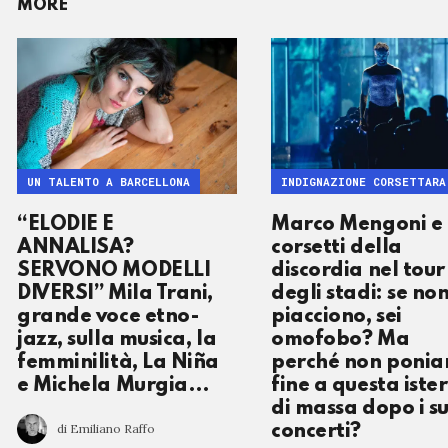
MORE
UN TALENTO A BARCELLONA
INDIGNAZIONE CORSETTARA
“ELODIE E
Marco Mengoni e 
ANNALISA?
corsetti della
SERVONO MODELLI
discordia nel tour
DIVERSI” Mila Trani,
degli stadi: se non
grande voce etno-
piacciono, sei
jazz, sulla musica, la
omofobo? Ma
femminilità, La Niña
perché non poni
e Michela Murgia…
fine a questa ister
di massa dopo i su
di Emiliano Raffo
concerti?