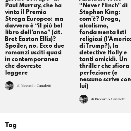
Paul Murray, che ha
“Never Flinch” di
vinto il Premio
Stephen King:
Strega Europeo: ma
com’è? Droga,
davvero è “il più bel
alcolismo,
libro dell’anno” (cit.
fondamentalisti
Bret Easton Ellis)?
religiosi (l’Americ
Spoiler, no. Ecco due
di Trump?), la
romanzi usciti quasi
detective Holly e
in contemporanea
tanti omicidi. Un
che dovreste
thriller che sfiora
leggere
perfezione (e
nessuno scrive co
di Riccardo Canaletti
lui)
di Riccardo Canaletti
Tag