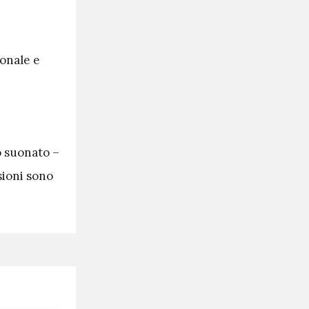
ionale e
ho suonato –
sioni sono