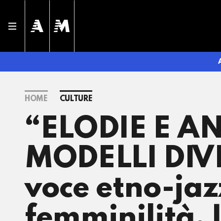
HOME
CULTURE
“ELODIE E 
MODELLI DIVE
voce etno-jazz
femminilità,