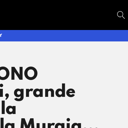
SEARCH
Y
VONO
i, grande
 la
hela Murgia…