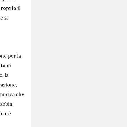
roprio il
e si
one per la
ta di
, la
razione,
 musica che
 abbia
é c’è