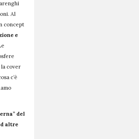
Barenghi
oni. Al
un concept
zione e
Le
osfere
 la cover
cosa c’è
biamo
erna” del
ad altre