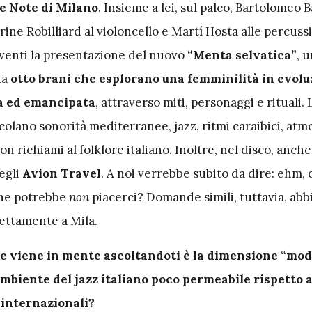
ue Note di Milano
. Insieme a lei, sul palco, Bartolomeo 
rine Robilliard al violoncello e Martí Hosta alle percussi
eventi la presentazione del nuovo
“Menta selvatica”
, 
da
otto brani che esplorano
una
femminilità in evolu
ra ed emancipata
, attraverso miti, personaggi e rituali. 
olano sonorità mediterranee, jazz, ritmi caraibici, atm
on richiami al folklore italiano. Inoltre, nel disco, anche
egli
Avion Travel
. A noi verrebbe subito da dire: ehm, 
che potrebbe
non
piacerci? Domande simili, tuttavia, ab
rettamente a Mila.
e viene in mente ascoltandoti è la dimensione “mod
’ambiente del jazz italiano poco permeabile rispetto 
 internazionali?