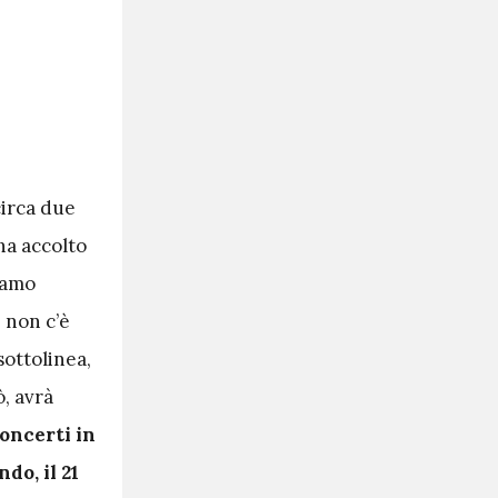
circa due
ha accolto
iamo
 non c’è
sottolinea,
, avrà
concerti in
do, il 21