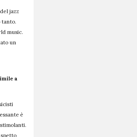
del jazz
 tanto.
rld music.
vato un
imile a
icisti
ressante è
 stimolanti.
ispetto