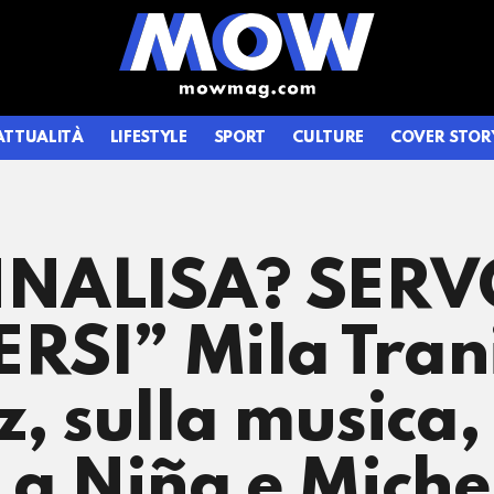
ATTUALITÀ
LIFESTYLE
SPORT
CULTURE
COVER STOR
ANNALISA? SER
RSI” Mila Tran
, sulla musica,
 La Niña e Mic