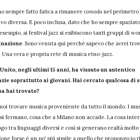
 ho sempre fatto fatica a rimanere
comoda
nel perimetro 
vo diversa. E poco inclusa, dato che ho sempre spaziato
esempio, ai festival jazz si esibiscono tanti gruppi di wo
inazione
. Sono venuta qui perché sapevo che avrei tro
. Una vera e propria rete di musica etno-jazz.
 Unito, negli ultimi 15 anni, ha vissuto un autentico
ie soprattutto ai giovani. Hai cercato qualcosa di s
sa hai trovato?
uoi trovare musica proveniente da tutto il mondo. I mus
 si fermano, cosa che a Milano non accade. La cosa inte
ogo tra linguaggi diversi e così si generano realtà molto
ilone forse è un po' più simile a quello che propongo io r