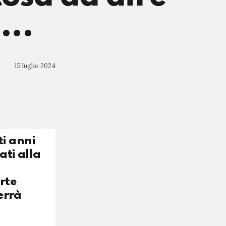
...
15 luglio 2024
i anni
ati alla
rte
errà