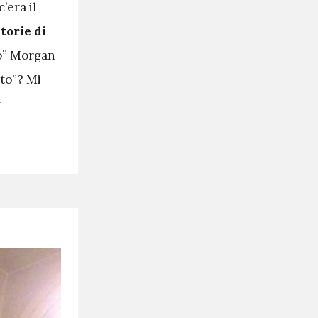
’era il
torie di
ro” Morgan
nto”? Mi
r