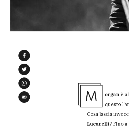
M
organ
è a
questo l’a
Cosa lascia invec
Lucarelli
? Fino a