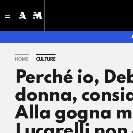
HOME
CULTURE
Perché io, De
donna, consi
Alla gogna m
Lucarelli non 