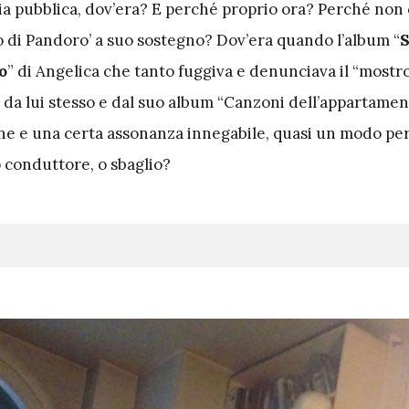
ia pubblica, dov’era? E perché proprio ora? Perché non c
o di Pandoro’ a suo sostegno? Dov’era quando l’album “
S
o
” di Angelica che tanto fuggiva e denunciava il “most
e da lui stesso e dal suo album “Canzoni dell’appartame
ne e una certa assonanza innegabile, quasi un modo pe
 conduttore, o sbaglio?