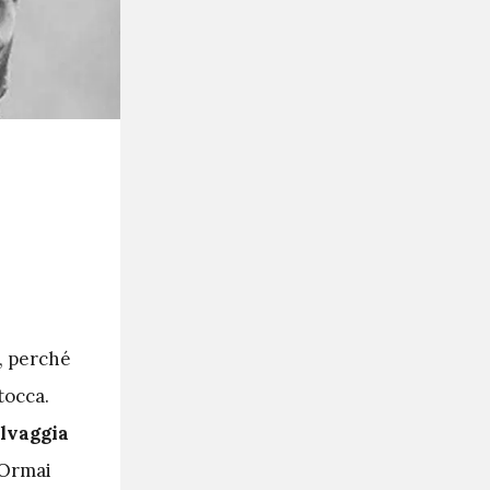
a, perché
tocca.
lvaggia
 Ormai