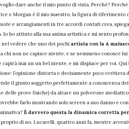
 voglio dare anche il mio punto di vista. Perché? Perché
ce e Morgan è il mio maestro, la figura di riferimento 
ote e arrangiamenti in tre accordi contati crea, spiega
a. Io ho attinto alla sua anima artistica e mi sento pro
ta nel vedere che uno dei pochi
artista con la A maiusc
da chi non ne capisce niente, e se nemmeno conosce lui 
 capirà mai un un bel niente, e mi dispiace per voi. Qui
ione: l’opinione distorta e decisamente poco veritiera d
ende il giusto soggetto perfettamente a conoscenza dei 
he delle prove fisiche) da alzare un polverone mediatic
ovrebbe farlo mostrando solo screen a suo danno e co
ssimativa?
È davvero questa la dinamica corretta per
proprio di no. Lucarelli, quattro anni fa, mentre avveniv