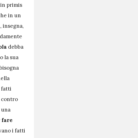
 in primis
che in un
, insegna,
fondamente
ola
debba
o la sua
 bisogna
ella
fatti
o contro
n una
 fare
ano i fatti