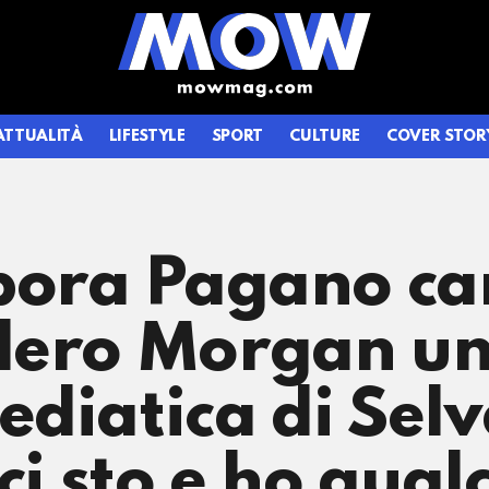
ATTUALITÀ
LIFESTYLE
SPORT
CULTURE
COVER STOR
bora Pagano ca
dero Morgan un
ediatica di Sel
ci sto e ho qual