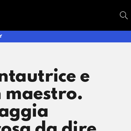
SEARCH
Y
ntautrice e
 maestro.
vaggia
cosa da dire