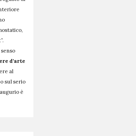
interiore
no
mostatico,
”.
o senso
ere d'arte
ere al
o sul serio
 augurio è