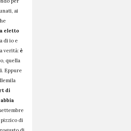
fondo per
nati, ai
che
a eletto
 di io e
a verità:
è
o, quella
li. Eppure
llemila
t di
 abbia
 settembre
pizzico di
trogusto di