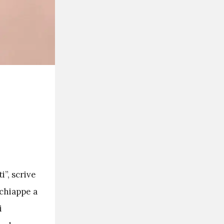
i”, scrive
 chiappe a
i