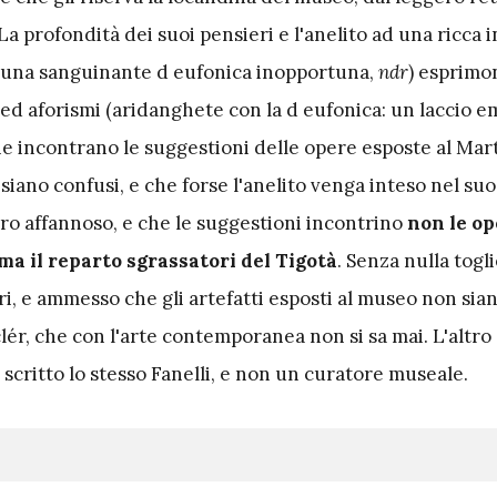
“La profondità dei suoi pensieri e l'anelito ad una ricca 
e una sanguinante d eufonica inopportuna,
ndr
) esprimo
e ed aforismi (aridanghete con la d eufonica: un laccio e
he incontrano le suggestioni delle opere esposte al Mart
 siano confusi, e che forse l'anelito venga inteso nel su
iro affannoso, e che le suggestioni incontrino
non le op
ma il reparto sgrassatori del Tigotà
. Senza nulla togli
i, e ammesso che gli artefatti esposti al museo non sian
clér, che con l'arte contemporanea non si sa mai. L'altro
a scritto lo stesso Fanelli, e non un curatore museale.