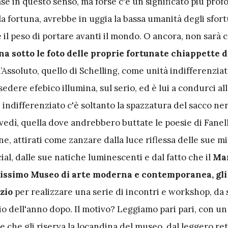
ase in questo senso, ma forse c'è un significato più pro
la fortuna, avrebbe in uggia la bassa umanità degli sfortu
 il peso di portare avanti il mondo. O ancora, non sarà 
na sotto le foto delle proprie fortunate chiappette
d
l’Assoluto, quello di Schelling, come unità indifferenziata
edere efebico illumina, sul serio, ed è lui a condurci all
i indifferenziato c'è soltanto la spazzatura del sacco ner
ovedì, quella dove andrebbero buttate le poesie di Fanel
ne, attirati come zanzare dalla luce riflessa delle sue mi
cial, dalle sue natiche luminescenti e dal fatto che il
Mar
issimo Museo di arte moderna e contemporanea, gli
zio
per realizzare una serie di incontri e workshop, da
io dell'anno dopo. Il motivo? Leggiamo pari pari, con un 
e che gli riserva la locandina del museo, dal leggero re