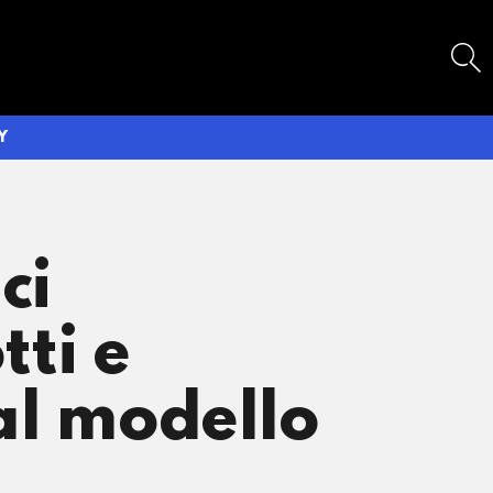
SEARCH
Y
ci
ti e
 al modello