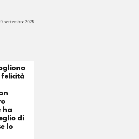
9 settembre 2025
Vogliono
felicità
non
ro
e ha
eglio di
e lo