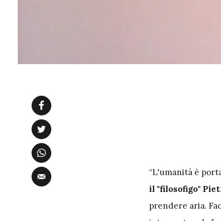
“L'umanità è portat
il "filosofigo" Pie
prendere aria. Fac