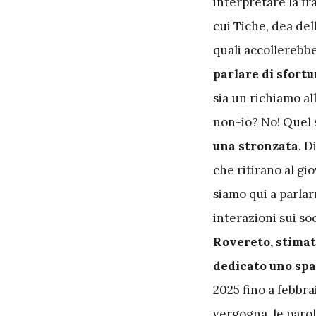
interpretare la fr
cui Tiche, dea del
quali accollerebbe
parlare di sfortu
sia un richiamo al
non-io? No! Quel s
una stronzata
. D
che ritirano al gi
siamo qui a parlar
interazioni sui so
Rovereto, stimat
dedicato uno spa
2025 fino a febbra
vergogna, le parol