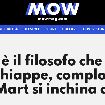
ATTUALITÀ
LIFESTYLE
SPORT
CULTURE
COVER STOR
è il filosofo che 
hiappe, complot
 Mart si inchina