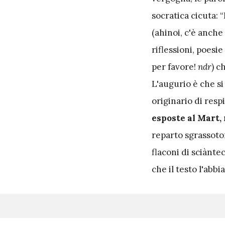
socratica cicuta: 
(ahinoi, c'è anch
riflessioni, poesi
per favore!
ndr
) c
L'augurio è che si
originario di resp
esposte al Mart, 
reparto sgrassotor
flaconi di sciànte
che il testo l'abbi