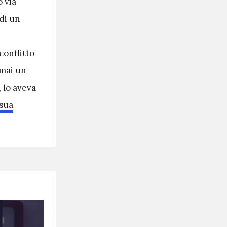
 via
 di un
conflitto
rmai un
 lo aveva
 sua