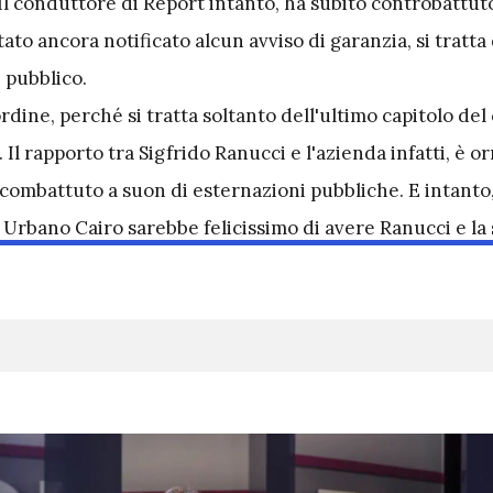
Il conduttore di Report intanto, ha subito controbattuto
ato ancora notificato alcun avviso di garanzia, si tratta
 pubblico.
ine, perché si tratta soltanto dell'ultimo capitolo del 
. Il rapporto tra Sigfrido Ranucci e l'azienda infatti, è o
combattuto a suon di esternazioni pubbliche. E intanto,
Urbano Cairo sarebbe felicissimo di avere Ranucci e la