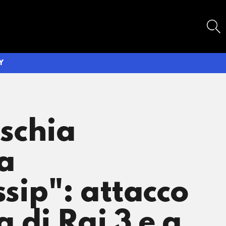
SEARCH
Y
schia
ra
sip": attacco
di Rai 3 e a