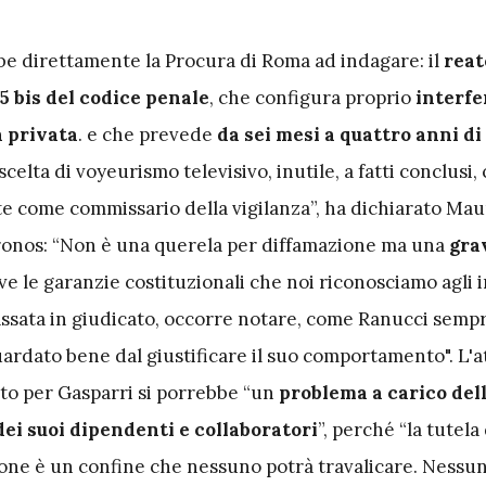
be direttamente la Procura di Roma ad indagare: il
reat
15 bis del codice penale
, che configura proprio
interf
a privata
. e che prevede
da sei mesi a quattro anni di
scelta di voyeurismo televisivo, inutile, a fatti conclusi,
te come commissario della vigilanza”, ha dichiarato Mau
ronos: “Non è una querela per diffamazione ma una
grav
lve le garanzie costituzionali che noi riconosciamo agli 
assata in giudicato, occorre notare, come Ranucci sempr
a guardato bene dal giustificare il suo comportamento". L'
to per Gasparri si porrebbe “un
problema a carico dell
i suoi dipendenti e collaboratori
”, perché “la tutela
sone è un confine che nessuno potrà travalicare. Nessu