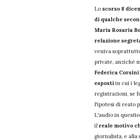
L
o
scorso 8 dice
di qualche seco
Maria Rosaria Bo
relazione segret
veniva soprattutto
private, anziché m
Federica Corsini
esposti
in cui i l
registrazioni, se 
l'ipotesi di reato 
L'audio in questi
il
reale motivo ch
giornalista, e all