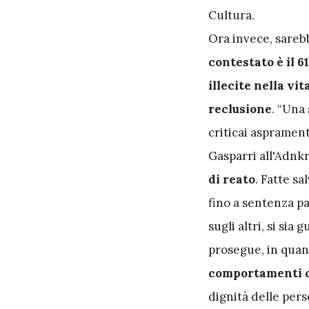
Cultura.
Ora invece, sareb
contestato è il 6
illecite nella vit
reclusione
. “Una 
criticai aspramen
Gasparri all'Adnk
di reato
. Fatte sa
fino a sentenza p
sugli altri, si si
prosegue, in quan
comportamenti de
dignità delle per