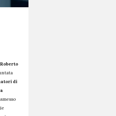
 Roberto
untata
atori di
ca
rasmesso
ie