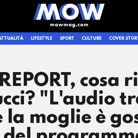
ATTUALITÀ
LIFESTYLE
SPORT
CULTURE
COVER STOR
EPORT, cosa ri
cci? "L'audio t
 la moglie è gos
 del programma 