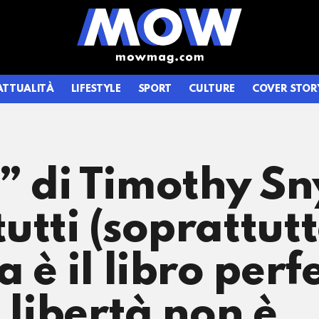
ATTUALITÀ
LIFESTYLE
SPORT
CULTURE
COVER STOR
à” di Timothy S
utti (soprattutt
 è il libro perf
 libertà non è