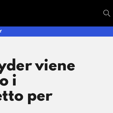
SEARCH
Y
nyder viene
o i
etto per