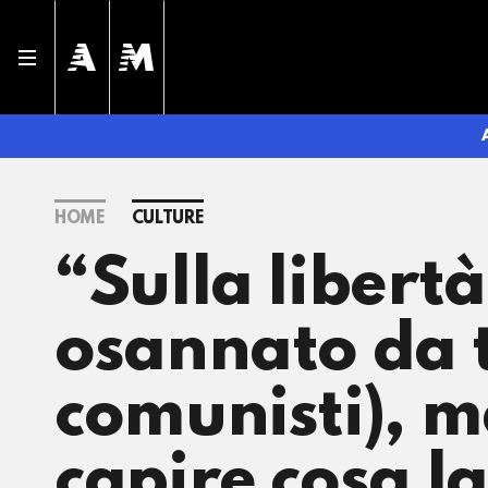
HOME
CULTURE
“Sulla libert
osannato da t
comunisti), ma
capire cosa la