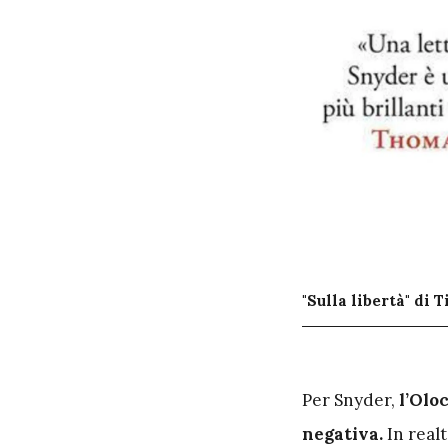
"Sulla libertà" di 
P
er Snyder,
l’Olo
negativa.
In real