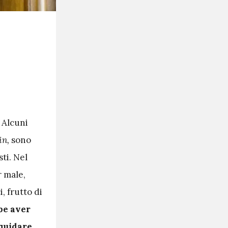
 Alcuni
in,
sono
ti. Nel
r male,
, frutto di
be aver
iquidare