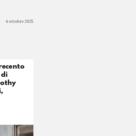
4 ottobre 2025
trecento
 di
mothy
,