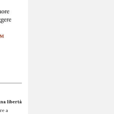
una libertà
re a