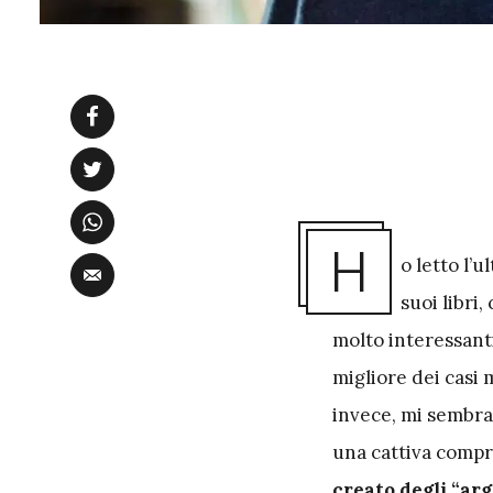
H
o letto l’
suoi libri
molto interessanti
migliore dei casi 
invece, mi sembra 
una cattiva compr
creato degli “arg