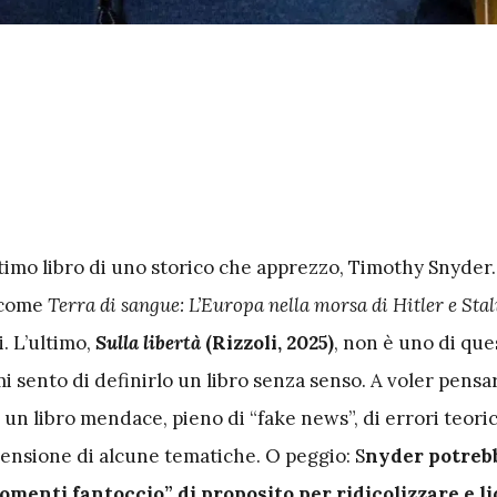
ultimo libro di uno storico che apprezzo, Timothy Snyder.
, come
Terra di sangue: L’Europa nella morsa di Hitler e Stal
. L’ultimo,
Sulla libertà
(Rizzoli, 2025)
, non è uno di ques
mi sento di definirlo un libro senza senso. A voler pensa
un libro mendace, pieno di “fake news”, di errori teorici
ensione di alcune tematiche. O peggio: S
nyder potreb
omenti fantoccio” di proposito per ridicolizzare e l