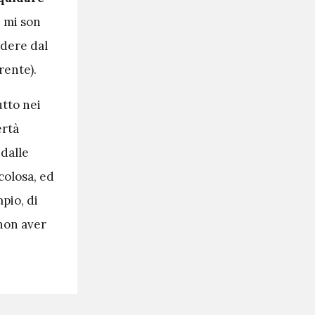
i mi son
ndere dal
rente).
utto nei
ertà
 dalle
colosa, ed
pio, di
 non aver