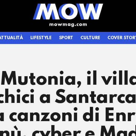
ATTUALITÀ
LIFESTYLE
SPORT
CULTURE
COVER STOR
Mutonia, il vill
rchici a Santarc
 canzoni di Enr
nù, cyber e Mad