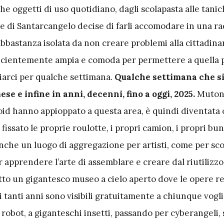
che oggetti di uso quotidiano, dagli scolapasta alle tanic
e di Santarcangelo decise di farli accomodare in una ra
abbastanza isolata da non creare problemi alla cittadina
icientemente ampia e comoda per permettere a quella 
iarci per qualche settimana.
Qualche settimana che si
se e infine in anni, decenni, fino a oggi, 2025.
Mutoni
oid hanno appioppato a questa area, è quindi diventata 
 fissato le proprie roulotte, i propri camion, i propri bu
nche un luogo di aggregazione per artisti, come per sc
 apprendere l’arte di assemblare e creare dal riutilizzo 
utto un gigantesco museo a cielo aperto dove le opere re
i tanti anni sono visibili gratuitamente a chiunque vogli
i robot, a giganteschi insetti, passando per cyberangeli,