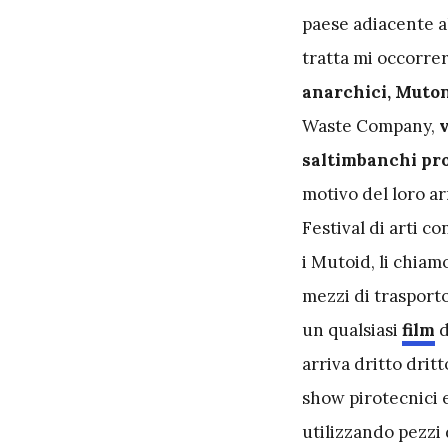
paese adiacente al
tratta mi occorre
anarchici, Mutoni
Waste Company,
v
saltimbanchi pro
motivo del loro a
Festival di arti 
i Mutoid, li chiam
mezzi di trasport
un qualsiasi
film
d
arriva dritto drit
show pirotecnici e
utilizzando pezzi 