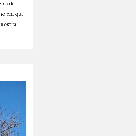
eno di
he chi qui
 nostra