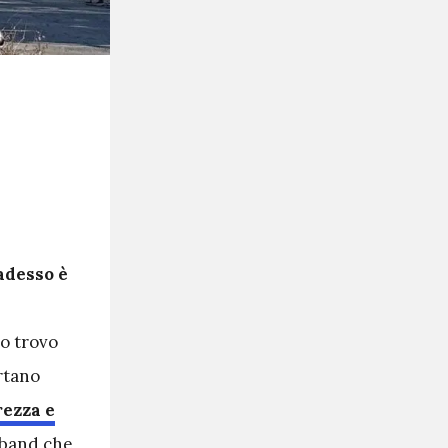
 adesso è
io trovo
rtano
rezza e
a band che