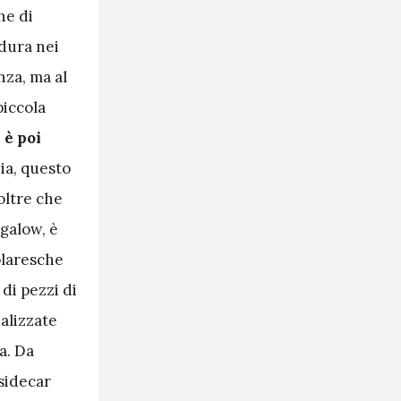
he di
dura nei
nza, ma al
piccola
 è poi
a, questo
oltre che
ngalow, è
olaresche
di pezzi di
alizzate
a. Da
 sidecar