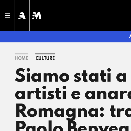
HOME
CULTURE
Siamo stati a 
artisti e ana
Romagna: tra
Paolo Benveg