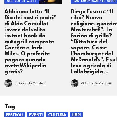
CHE DIO CI AIUTI
GASTRONOMICAMENTE CORRE
Abbiamo letto “Il
Diego Fusaro: “Il
Dio dei nostri padri”
cibo? Nuova
di Aldo Cazzullo:
religione, guarda
invece del solito
Masterchef”. La
instant book da
farina di grillo?
autogrill comprate
“Dittatura del
Carrère e Jack
sapore. Come
Miles. O preferite
l’hamburger del
pagare quando
McDonald’s”. E su
avete Wikipedia
leva agricola di
gratis?
Lollobrigida…
di Riccardo Canaletti
di Riccardo Canaletti
Tag
FESTIVAL
EVENTI
CULTURA
LIBRI