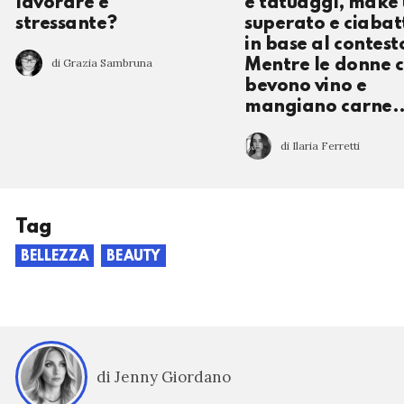
lavorare è
e tatuaggi, make
stressante?
superato e ciabat
in base al contest
di Grazia Sambruna
Mentre le donne 
bevono vino e
mangiano carne..
di Ilaria Ferretti
Tag
BELLEZZA
BEAUTY
di Jenny Giordano