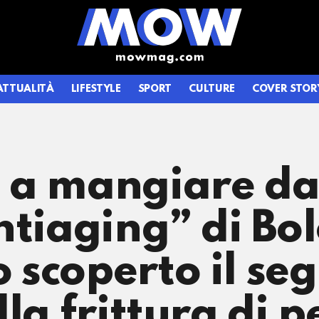
ATTUALITÀ
LIFESTYLE
SPORT
CULTURE
COVER STOR
a mangiare da L
ntiaging” di B
scoperto il seg
lla frittura di 