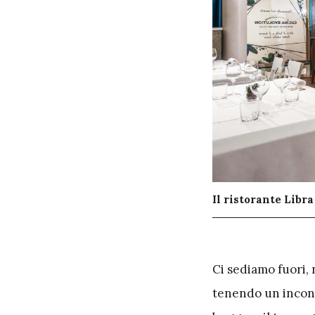
Il ristorante Libr
C
i sediamo fuori, 
tenendo un incont