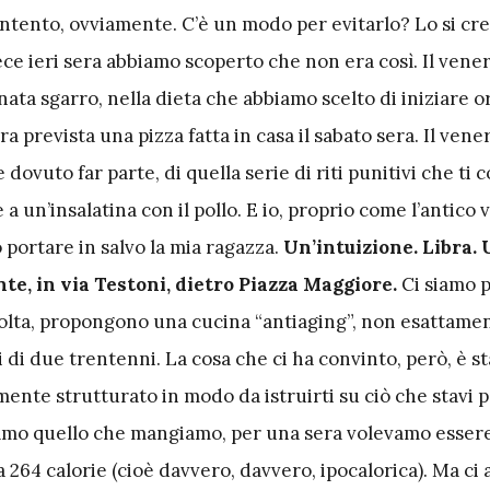
ontento, ovviamente. C’è un modo per evitarlo? Lo si cr
ece ieri sera abbiamo scoperto che non era così. Il vene
ata sgarro, nella dieta che abbiamo scelto di iniziare o
ra prevista una pizza fatta in casa il sabato sera. Il vene
 dovuto far parte, di quella serie di riti punitivi che ti
e a un’insalatina con il pollo. E io, proprio come l’antico 
 portare in salvo la mia ragazza.
Un’intuizione. Libra.
te, in via Testoni, dietro Piazza Maggiore.
Ci siamo p
olta, propongono una cucina “antiaging”, non esattamen
 di due trentenni. La cosa che ci ha convinto, però, è s
ente strutturato in modo da istruirti su ciò che stavi 
iamo quello che mangiamo, per una sera volevamo esser
a 264 calorie (cioè davvero, davvero, ipocalorica). Ma ci 