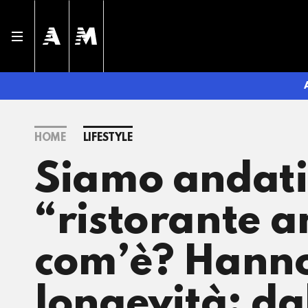
HOME
LIFESTYLE
Siamo andati 
“ristorante a
com’è? Hanno 
longevità: da