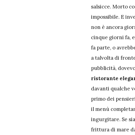
salsicce. Morto c
impossibile. E inv
non è ancora giorn
cinque giorni fa, e
fa parte, o avrebbe
a talvolta di front
pubblicità, dovevo
ristorante elegan
davanti qualche v
primo dei pensieri
il menù completam
ingurgitare. Se s
frittura di mare d