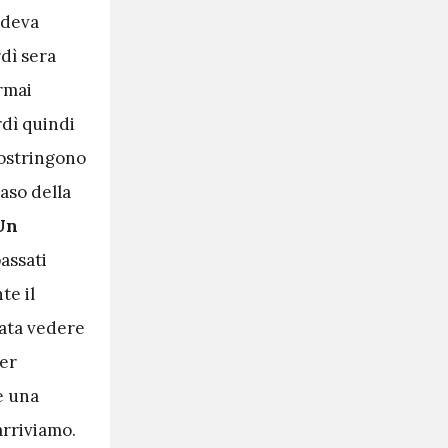
edeva
rdì sera
rmai
rdì quindi
 costringono
vaso della
 Un
assati
te il
tata vedere
per
e una
arriviamo.