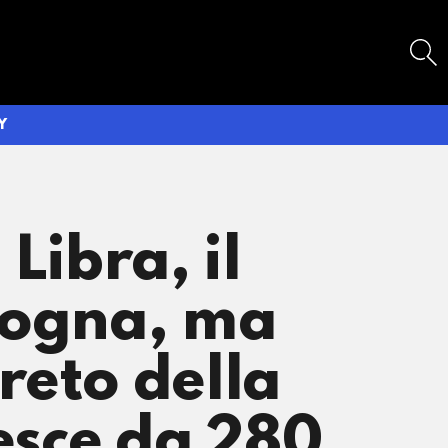
SEARCH
Y
ibra, il
ologna, ma
reto della
pesce da 280