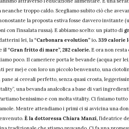
ganismo attraverso l’educazione alimentare. È una serat
fa neanche troppo caldo. Scegliamo subito ciò che aveva
nonostante la proposta estiva fosse davvero invitante (u
ni con l’insalata russa). E abbiamo scelto: un piatto di
gn
datterini lei,
la
“Carbonara evolution”
io
. 339 calorie l
ne
il “Gran fritto di mare”, 282 calorie.
E ora non resta
iamo poco. Il cameriere porta le bevande (acqua per lei
ti per me) e con loro un piccolo benvenuto, una ciotolin
ane ai cereali perfetto, senza quasi crosta, leggerissi
ality”, una bevanda analcolica a base di vari ingredienti
rtiamo benissimo e con molta vitality. Ci finiamo tutto 
mole. Mentre attendiamo i primi ci si avvicina una donn
 benvenuto.
È la dottoressa Chiara Manzi,
l’ideatrice d
cina tradizionale che stiamo provando. Ci fa una promess