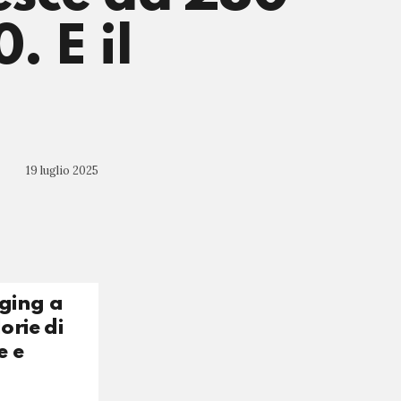
. E il
19 luglio 2025
aging a
orie di
e e