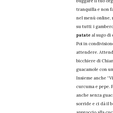
buggare il tuo or
tranquilla e non 
nel menù online, 
su tutti: i gambero
patate
al sugo di 
Poi in condivisio
attendere. Attend
bicchiere di Chian
guacamole con un p
Insieme anche “Vit
curcuma e pepe. Pa
anche senza guaca
sorride e ci dà il
approccio alla cu