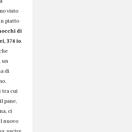
a
mo visto
n piatto
occhi di
ei, 374 io
.
 che
, un
a di
mo.
 tra cui
il pane,
a, ci
el nuovo
a: uscire