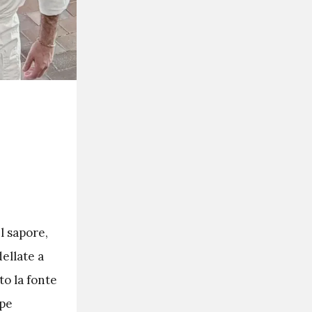
l sapore,
dellate a
to la fonte
ppe