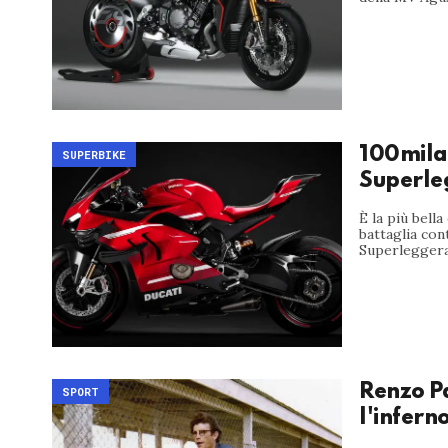
100mila 
SUPERBIKE
Superle
È la più bell
battaglia con
Superleggera 
Renzo Pa
SPORT
l'infern