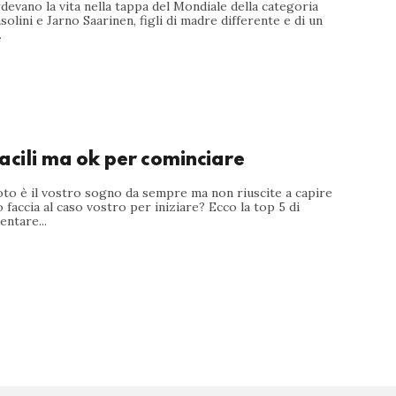
rdevano la vita nella tappa del Mondiale della categoria
olini e Jarno Saarinen, figli di madre differente e di un
.
acili ma ok per cominciare
to è il vostro sogno da sempre ma non riuscite a capire
 faccia al caso vostro per iniziare? Ecco la top 5 di
ntare...