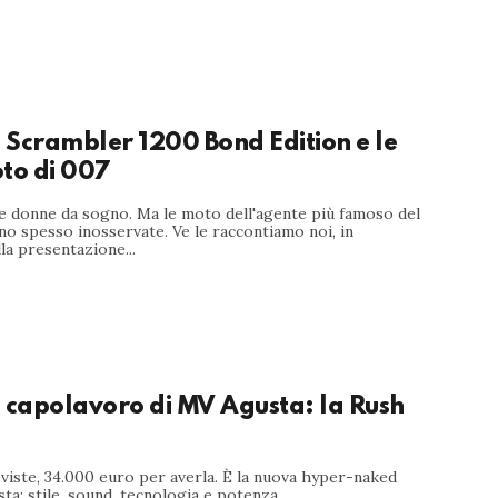
 Scrambler 1200 Bond Edition e le
to di 007
 e donne da sogno. Ma le moto dell'agente più famoso del
o spesso inosservate. Ve le raccontiamo noi, in
la presentazione...
 capolavoro di MV Agusta: la Rush
viste, 34.000 euro per averla. È la nuova hyper-naked
ta: stile, sound, tecnologia e potenza