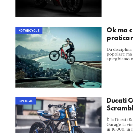
Ok ma co
MOTORCYCLE
praticar
Da disciplina
popolare ma v
spieghiamo no
Ducati 
SPECIAL
Scrambl
È la Ducati 
Garage la vin
in 16.000, in li