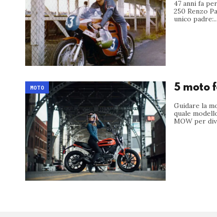
47 anni fa pe
250 Renzo Pas
unico padre:..
5 moto f
MOTO
Guidare la mo
quale modello
MOW per dive