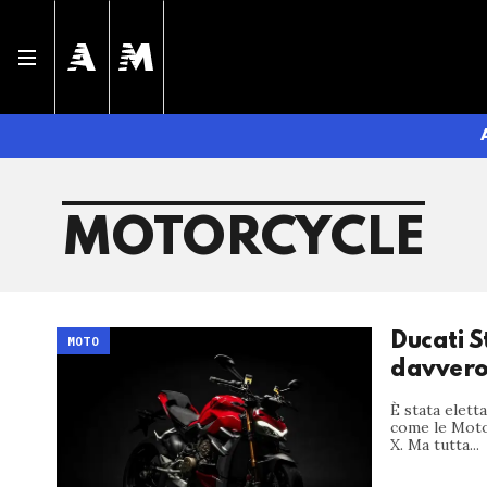
MOTORCYCLE
Ducati S
MOTO
davver
È stata elett
come le MotoG
X. Ma tutta...