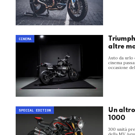
Triumph
CINEMA
altre mo
Auto da urlo
cinema passan
occasione del
Un altro
SPECIAL EDITION
1000
300 unità pre
della MV Agus