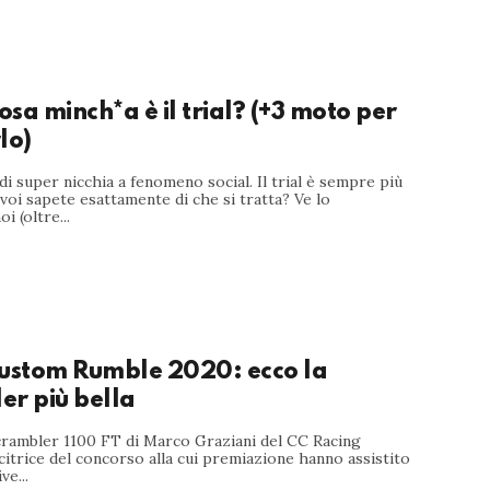
sa minch*a è il trial? (+3 moto per
lo)
 di super nicchia a fenomeno social. Il trial è sempre più
oi sapete esattamente di che si tratta? Ve lo
i (oltre...
Custom Rumble 2020: ecco la
er più bella
Scrambler 1100 FT di Marco Graziani del CC Racing
citrice del concorso alla cui premiazione hanno assistito
ve...