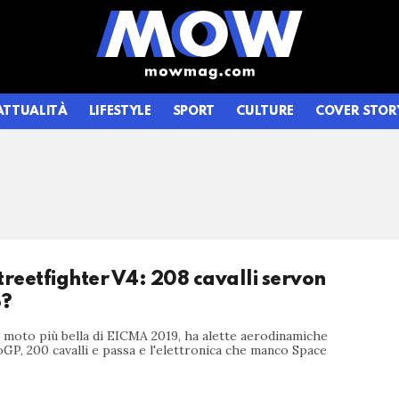
ATTUALITÀ
LIFESTYLE
SPORT
CULTURE
COVER STOR
treetfighter V4: 208 cavalli servon
o?
a moto più bella di EICMA 2019, ha alette aerodinamiche
P, 200 cavalli e passa e l'elettronica che manco Space