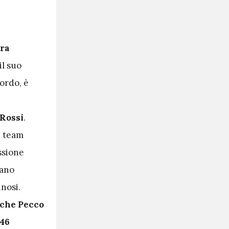
era
il suo
ordo, è
 Rossi
.
e team
ssione
vano
inosi.
o che Pecco
R46