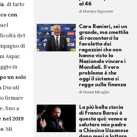
ia
, di farlo
al 46
di Martina Signorini
nco con
quel
Caro Ranieri, sei un
grande, ma smettila
ficoltà del
di raccontarci la
favoletta dei
compagno di
ragazzini che non
am Aspar.
hanno visto la
Nazionale vincere i
aggio in
Mondiali. Il vero
problema è che
po un solo
oggi il sistema si
regge sulla finanza
a Ducati
di Gianni Miraglia
lo firmare
La più bella storia
, fino a
di Franco Baresi è
 nel 2019
questa qui: venne a
salutare mio padre
no
. Mi
a Chiesina Uzzanese
dopo mesi a lottare