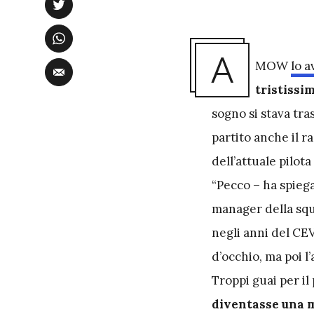
A
MOW
lo a
tristissi
sogno si stava tra
partito anche il r
dell’attuale pilota
“Pecco – ha spiega
manager della squ
negli anni del CE
d’occhio, ma poi l
Troppi guai per il
diventasse una m