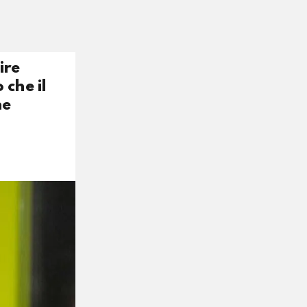
ire
che il
he