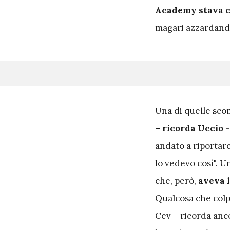
Academy stava c
magari azzardand
U
na di quelle sco
– ricorda Uccio
-
andato a riportare
lo vedevo così". U
che, però,
aveva l
Qualcosa che colpi
Cev – ricorda anco