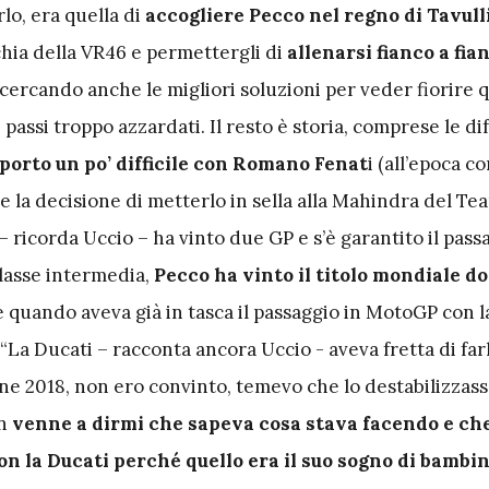
rlo, era quella di
accogliere Pecco nel regno di Tavull
chia della VR46 e permettergli di
allenarsi fianco a fia
 cercando anche le migliori soluzioni per veder fiorire 
passi troppo azzardati. Il resto è storia, comprese le dif
porto un po’ difficile con Romano Fenat
i (all’epoca 
e la decisione di metterlo in sella alla Mahindra del Te
 ricorda Uccio – ha vinto due GP e s’è garantito il pass
 classe intermedia,
Pecco ha vinto il titolo mondiale do
 quando aveva già in tasca il passaggio in MotoGP con l
La Ducati – racconta ancora Uccio - aveva fretta di far
ne 2018, non ero convinto, temevo che lo destabilizzasse
n
venne a dirmi che sapeva cosa stava facendo e che
on la Ducati perché quello era il suo sogno di bambi