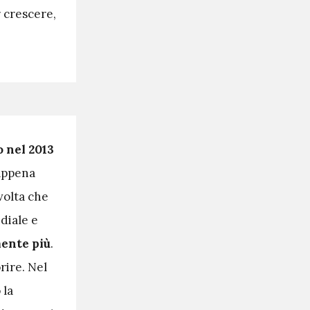
r crescere,
 nel 2013
 appena
 volta che
diale e
mente più
.
rire. Nel
 la