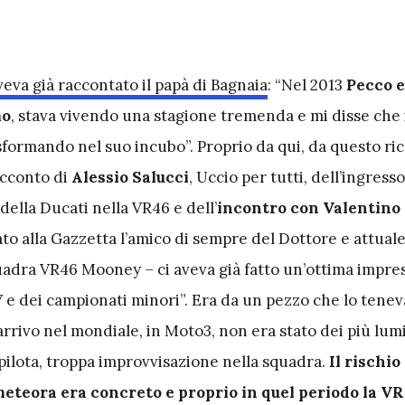
veva già raccontato il papà di Bagnaia
: “Nel 2013
Pecco 
mo
, stava vivendo una stagione tremenda e mi disse che 
sformando nel suo incubo”. Proprio da qui, da questo ric
acconto di
Alessio Salucci
, Uccio per tutti, dell’ingresso
 della Ducati nella VR46 e dell’
incontro con Valentino
to alla Gazzetta l’amico di sempre del Dottore e attual
adra VR46 Mooney – ci aveva già fatto un’ottima impre
V e dei campionati minori”. Era da un pezzo che lo tene
’arrivo nel mondiale, in Moto3, non era stato dei più lum
 pilota, troppa improvvisazione nella squadra.
Il rischi
eteora era concreto e proprio in quel periodo la V