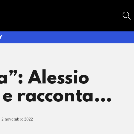
SEARCH
Y
a”: Alessio
a e racconta…
2 novembre 2022