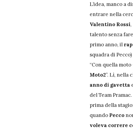
L
’idea, manco a di
entrare nella cer
Valentino Rossi
,
talento senza fare 
primo anno, il
rap
squadra di Pecco) 
“Con quella moto –
Moto2
”. Lì, nella
anno di gavetta
e
del Team Pramac. “
prima della stagio
quando
Pecco
no
voleva correre c