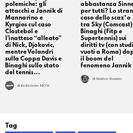
polemiche: gli
abbastanza Sinn
attacchi a Jannik di
per tutti? Lo stra
Mannarino e
caso dello scaz*o
Kyrgios cul caso
tra Sky (Comcast)
Clostebol e
Binaghi (Fitp e
l'inatteso “alleato”
Supertennis) sui
di Nick, Djokovic,
diritti tv (con stud
mentre Volandri
vuoti a Roma) do
sulla Coppa Davis e
il boom del
Binaghi sullo stato
fenomeno Jannik
del tennis...
di Matteo Suanno
di Redazione MOW
Tag