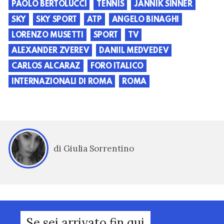
PAOLO BERTOLUCCI
TENNIS
JANNIK SINNER
SKY
SKY SPORT
ATP
ANGELO BINAGHI
LORENZO MUSETTI
SPORT
TV
ALEXANDER ZVEREV
DANIIL MEDVEDEV
CARLOS ALCARAZ
FORO ITALICO
INTERNAZIONALI DI ROMA
ROMA
di Giulia Sorrentino
Se sei arrivato fin qui