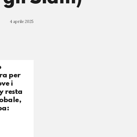
4 aprile 2025
o
era per
ve i
ey resta
lobale,
pa: