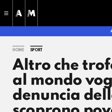
HOME
SPORT
Altro che trof
al mondo vogl
denuncia della
scoprono pove