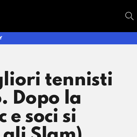
SEARCH
Y
liori tennisti
o. Dopo la
e soci si
gli Slam)