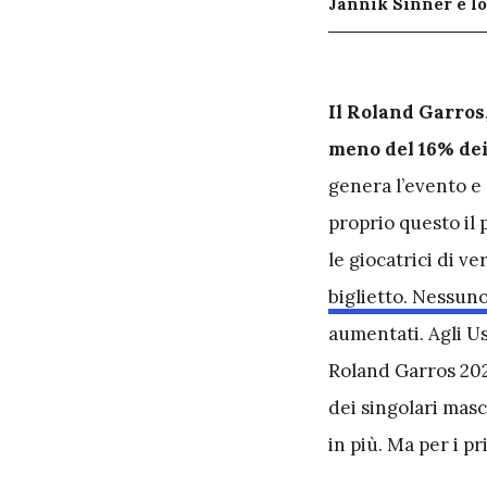
Jannik Sinner e l
I
l Roland Garros,
meno del 16% dei 
genera l’evento e 
proprio questo il p
le giocatrici di v
biglietto. Nessun
aumentati. Agli Us 
Roland Garros 202
dei singolari masc
in più. Ma per i 