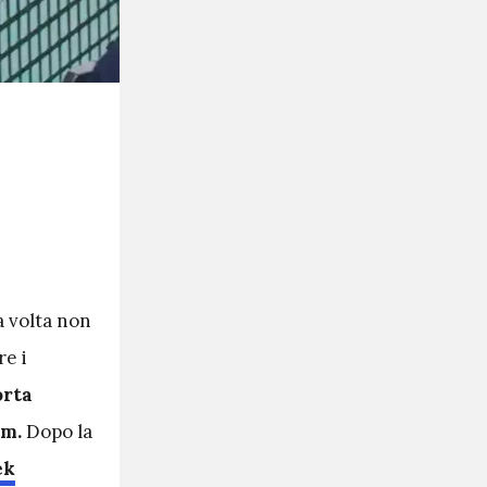
 volta non
re i
orta
am.
Dopo la
ek