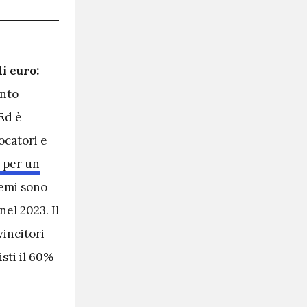
i euro:
anto
Ed è
iocatori e
 per un
remi sono
nel 2023. Il
incitori
isti il 60%