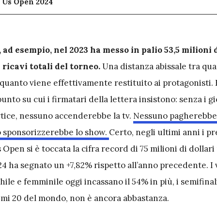
o Us Open 2024
 ad esempio, nel 2023 ha messo in palio 53,5 milioni d
ricavi totali del torneo.
Una distanza abissale tra qu
quanto viene effettivamente restituito ai protagonisti. 
unto su cui i firmatari della lettera insistono: senza i g
ertice, nessuno accenderebbe la tv.
Nessuno pagherebbe
o sponsorizzerebbe lo show.
Certo, negli ultimi anni i p
Open si è toccata la cifra record di 75 milioni di dollari 
4 ha segnato un +7,82% rispetto all’anno precedente. I v
hile e femminile oggi incassano il 54% in più, i semifinal
primi 20 del mondo, non è ancora abbastanza.