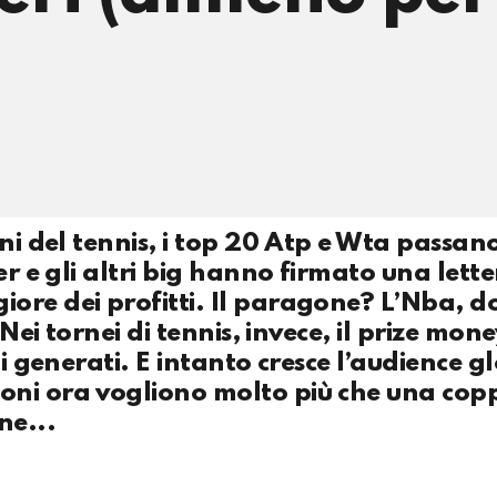
oni del tennis, i top 20 Atp e Wta passan
er e gli altri big hanno firmato una lett
ore dei profitti. Il paragone? L’Nba, do
 Nei tornei di tennis, invece, il prize mon
di generati. E intanto cresce l’audience g
oni ora vogliono molto più che una cop
ne...