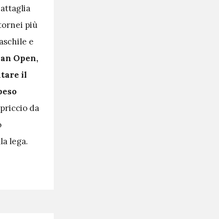
battaglia
tornei più
maschile e
lian Open,
are il
 peso
priccio da
o
la lega.