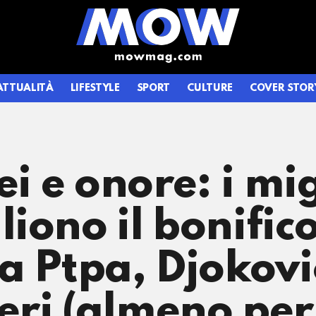
ATTUALITÀ
LIFESTYLE
SPORT
CULTURE
COVER STOR
ei e onore: i mig
iono il bonific
 Ptpa, Djokovic 
ri (almeno per 