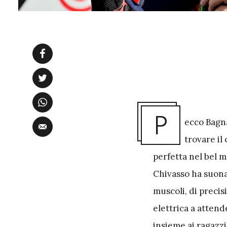
P
ecco Bagna
trovare il
perfetta nel bel m
Chivasso ha suonato
muscoli, di precis
elettrica a attend
insieme ai ragazz