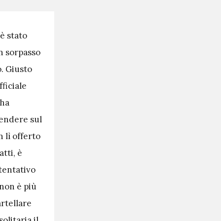
è stato
Un sorpasso
o. Giusto
ficiale
 ha
cendere sul
 lì offerto
tti, è
tentativo
 non è più
rtellare
litaria il