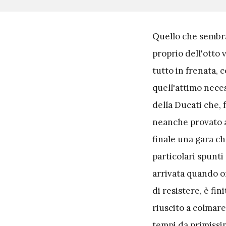
Q
uello che sembra
proprio dell'otto
tutto in frenata, 
quell'attimo neces
della Ducati che, 
neanche provato a 
finale una gara che
particolari spunti 
arrivata quando o
di resistere, è fi
riuscito a colmar
tempi da primissim