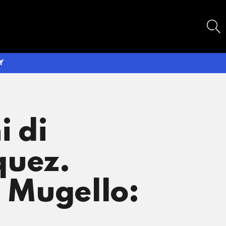
SEARCH
Y
i di
quez.
l Mugello: