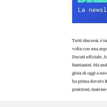
T
utti discorsi, è 
volta con una argo
Ducati ufficiale, 
Bastianini. Ma an
gioia di oggi a su
ha prima dovuto l
posizioni, insieme 