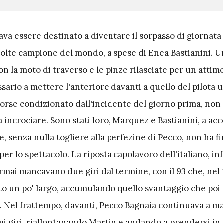
va essere destinato a diventare il sorpasso di giornata 
 volte campione del mondo, a spese di Enea Bastianini. 
con la moto di traverso e le pinze rilasciate per un attim
sario a mettere l'anteriore davanti a quello del pilota uf
forse condizionato dall'incidente del giorno prima, non
incrociare. Sono stati loro, Marquez e Bastianini, a ac
, senza nulla togliere alla perfezine di Pecco, non ha fin
per lo spettacolo. La riposta capolavoro dell'italiano, infa
rmai mancavano due giri dal termine, con il 93 che, nel 
nito un po' largo, accumulando quello svantaggio che poi
e. Nel frattempo, davanti, Pecco Bagnaia continuava a ma
i giri, riallontanando Martin e andando a prendersi in so