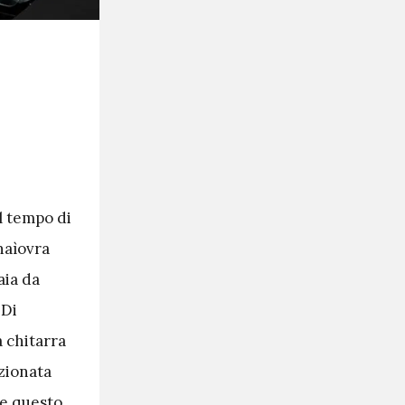
l tempo di
anaìovra
aia da
 Di
a chitarra
ezionata
le questo