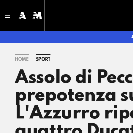
HOME
SPORT
Assolo di Pecc
prepotenza s
L'Azzurro rip
quattro Ducat