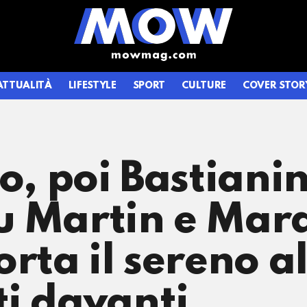
ATTUALITÀ
LIFESTYLE
SPORT
CULTURE
COVER STOR
o, poi Bastianin
u Martin e Mar
orta il sereno a
i davanti