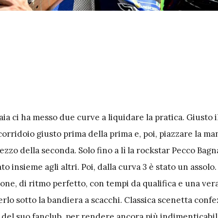
ia ci ha messo due curve a liquidare la pratica. Giusto i
 corridoio giusto prima della prima e, poi, piazzare la m
ezzo della seconda. Solo fino a lì la rockstar Pecco Bagn
 insieme agli altri. Poi, dalla curva 3 è stato un assolo.
ione, di ritmo perfetto, con tempi da qualifica e una ver
erlo sotto la bandiera a scacchi. Classica scenetta conf
i del suo fanclub, per rendere ancora più indimenticabi