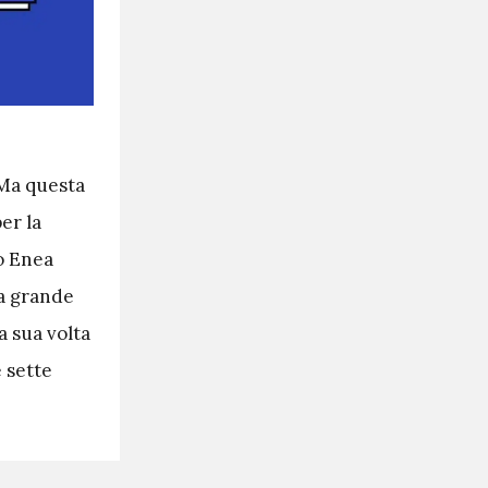
 Ma questa
er la
to Enea
la grande
a sua volta
 sette