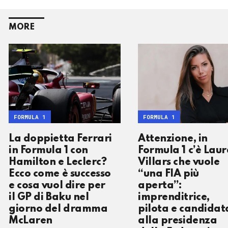
MORE
FORMULA 1
FORMULA 1
La doppietta Ferrari
Attenzione, in
in Formula 1 con
Formula 1 c’è Lau
Hamilton e Leclerc?
Villars che vuole
Ecco come è successo
“una FIA più
e cosa vuol dire per
aperta”:
il GP di Baku nel
imprenditrice,
giorno del dramma
pilota e candidat
McLaren
alla presidenza