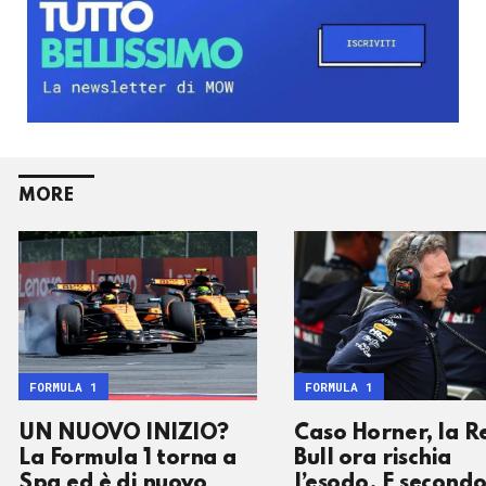
MORE
FORMULA 1
FORMULA 1
UN NUOVO INIZIO?
Caso Horner, la R
La Formula 1 torna a
Bull ora rischia
Spa ed è di nuovo
l’esodo. E second