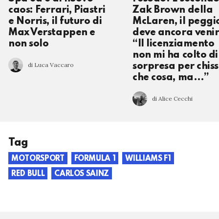
caos: Ferrari, Piastri
Zak Brown della
e Norris, il futuro di
McLaren, il peggi
Max Verstappen e
deve ancora venir
non solo
“Il licenziamento
non mi ha colto di
di Luca Vaccaro
sorpresa per chis
che cosa, ma…”
di Alice Cecchi
Tag
MOTORSPORT
FORMULA 1
WILLIAMS F1
RED BULL
CARLOS SAINZ