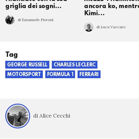
griglia dei sogni…
ancora ko, mentr
Kimi...
di Emanuele Pieroni
di Luca Vaccaro
Tag
GEORGE RUSSELL
CHARLES LECLERC
MOTORSPORT
FORMULA 1
FERRARI
di Alice Cecchi