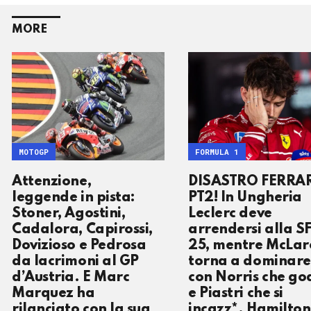
MORE
MOTOGP
FORMULA 1
Attenzione,
DISASTRO FERRAR
leggende in pista:
PT2! In Ungheria
Stoner, Agostini,
Leclerc deve
Cadalora, Capirossi,
arrendersi alla S
Dovizioso e Pedrosa
25, mentre McLar
da lacrimoni al GP
torna a dominare
d’Austria. E Marc
con Norris che go
Marquez ha
e Piastri che si
rilanciato con la sua
incazz*. Hamilton