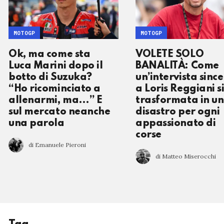
MOTOGP
MOTOGP
Ok, ma come sta
VOLETE SOLO
Luca Marini dopo il
BANALITÀ: Come
botto di Suzuka?
un’intervista sinc
“Ho ricominciato a
a Loris Reggiani si
allenarmi, ma…” E
trasformata in un
sul mercato neanche
disastro per ogni
una parola
appassionato di
corse
di Emanuele Pieroni
di Matteo Miserocchi