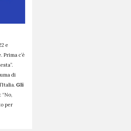
22 e
. Prima c’è
esta”.
fuma di
Italia.
Gli
: “No,
to per