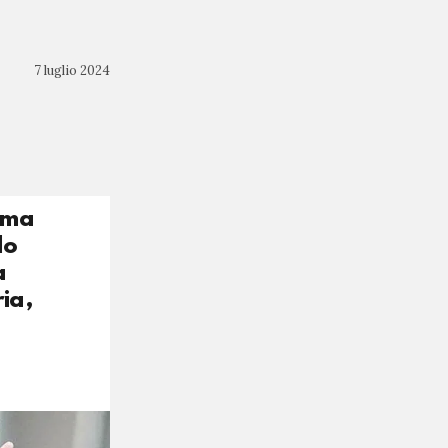
7 luglio 2024
rima
lo
a
ia,