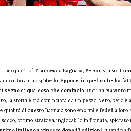
i… ma quattro”.
Francesco Bagnaia, Pecco, sta sul tro
 addirittura uno sgabello.
Eppure, in quello che ha fatt
il segno di qualcosa che comincia.
Dici: ha già vinto 
ito, la storia è già cominciata da un pezzo. Vero, però è
le qualità di questo Bagnaia sono enormi e fedeli a loro 
 secco, ottimo stratega, ingiocabile in frenata, spietato 
primo italiano a vincere dopo 13 edizioni,
quando a fa