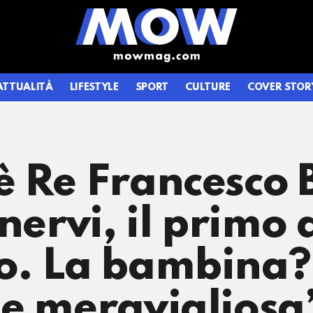
ATTUALITÀ
LIFESTYLE
SPORT
CULTURE
COVER STOR
è Re Francesco 
nervi, il primo
o. La bambina?
ne meravigliosa