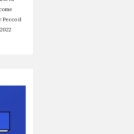
i come
 Pecco il
 2022