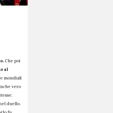
no.
Che poi
o al
tre mondiali
 anche vero
stesse:
nel duello.
rlo fu