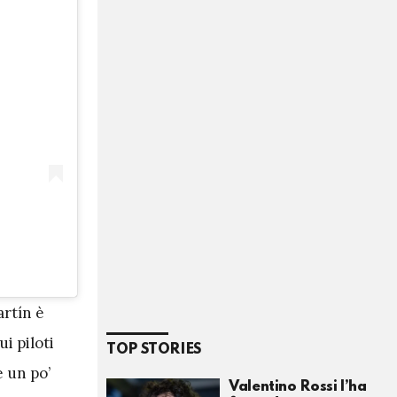
rtín è
i piloti
TOP STORIES
e un po’
Valentino Rossi l’ha