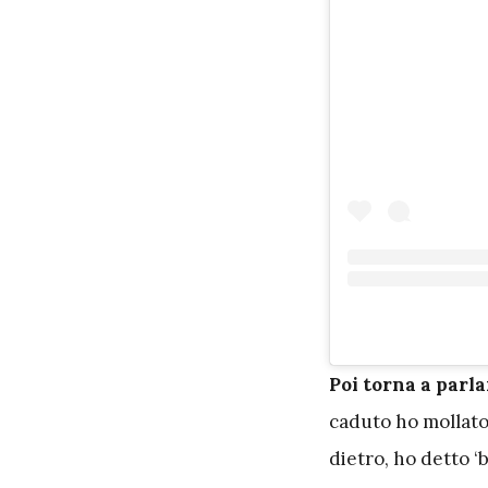
P
oi torna a parla
caduto ho mollato
dietro, ho detto ‘b