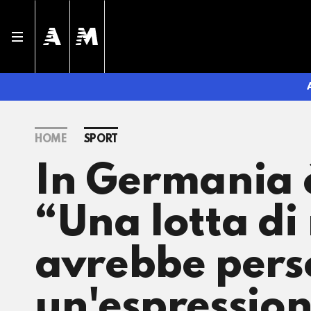
HOME
SPORT
In Germania 
“Una lotta di 
avrebbe pers
un'espressio