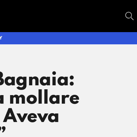
SEARCH
Y
Bagnaia:
 a mollare
 Aveva
”