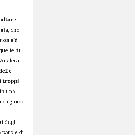
coltare
wata, che
non s’è
 quelle di
Vinales e
delle
 i
troppi
in una
ori gioco.
i degli
e parole di