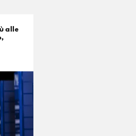
ù alle
o,