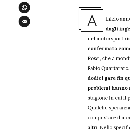
A
inizio ann
dagli ing
nel motorsport ris
confermata come 
Rossi, che a mondi
Fabio Quartararo.
dodici gare fin q
problemi hanno m
stagione in cui il
Qualche speranza 
conquistare il mo
altri. Nello specif