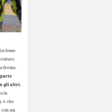
ha fosse
erature,
ta ferma.
 parte
gli altri,
a in
, è che
e con un