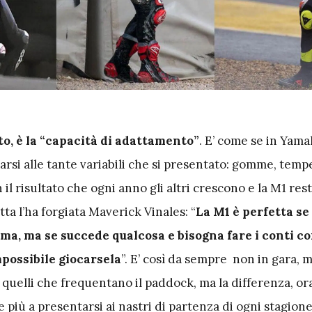
to, è la “capacità di adattamento”
. E’ come se in Yama
rsi alle tante variabili che si presentato: gomme, temp
 il risultato che ogni anno gli altri crescono e la M1 res
ta l’ha forgiata Maverick Vinales: “
La M1 è perfetta se
ma, ma se succede qualcosa e bisogna fare i conti con 
mpossibile giocarsela
”. E’ così da sempre non in gara, m
quelli che frequentano il paddock, ma la differenza, ora
più a presentarsi ai nastri di partenza di ogni stagion