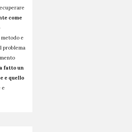
 recuperare
ente come
o
l metodo e
Il problema
rimento
a fatto un
e e quello
e e