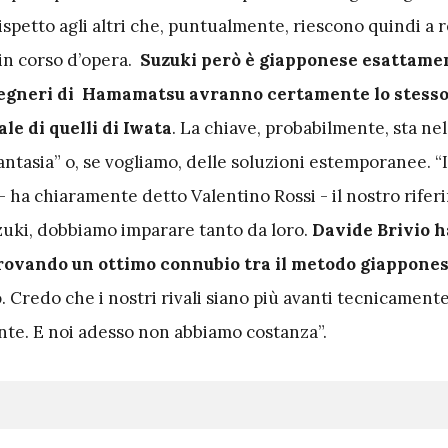
rispetto agli altri che, puntualmente, riescono quindi a
 in corso d’opera.
Suzuki però è giapponese esattam
gegneri di Hamamatsu avranno certamente lo stess
le di quelli di Iwata
. La chiave, probabilmente, sta ne
fantasia” o, se vogliamo, delle soluzioni estemporanee. “
a – ha chiaramente detto Valentino Rossi - il nostro rife
zuki, dobbiamo imparare tanto da loro.
Davide Brivio h
trovando un ottimo connubio tra il metodo giappones
o
. Credo che i nostri rivali siano più avanti tecnicament
te. E noi adesso non abbiamo costanza”.