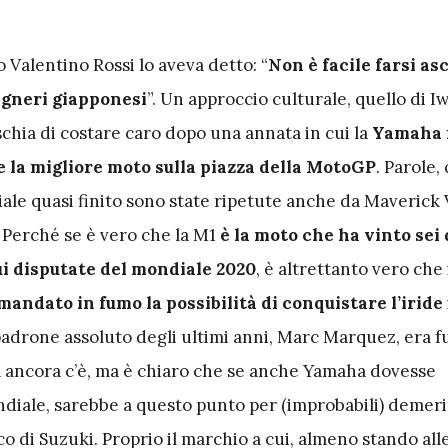
o Valentino Rossi lo aveva detto: “
Non è facile farsi as
egneri giapponesi
”. Un approccio culturale, quello di I
chia di costare caro dopo una annata in cui la
Yamaha 
la migliore moto sulla piazza della MotoGP
. Parole,
ale quasi finito sono state ripetute anche da Maverick 
 Perché se è vero che la M1
è la moto che ha vinto sei 
ui disputate del mondiale 2020
, è altrettanto vero che
andato in fumo la possibilità di conquistare l’iride
 padrone assoluto degli ultimi anni, Marc Marquez, era fu
ancora c’è, ma è chiaro che se anche Yamaha dovesse
ndiale, sarebbe a questo punto per (improbabili) demerit
ico di Suzuki. Proprio il marchio a cui, almeno stando all