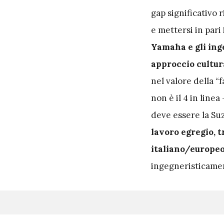
gap significativo 
e mettersi in pari
Yamaha e gli in
approccio cultura
nel valore della “
non è il 4 in line
deve essere la Su
lavoro egregio, 
italiano/europe
ingegneristicamen