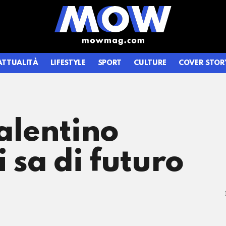
ATTUALITÀ
LIFESTYLE
SPORT
CULTURE
COVER STOR
Valentino
 sa di futuro