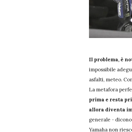
I
l problema, è no
impossibile adegua
asfalti, meteo. Con
La metafora perfet
prima e resta pri
allora diventa i
generale - dicono 
Yamaha non riesce 