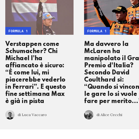
FORMULA 1
FORMULA 1
Verstappen come
Ma davvero la
Schumacher? Chi
McLaren ha
Michael l’ha
manipolato il Gr
affiancato è sicuro:
Premio d'Italia?
“È come lui, mi
Secondo David
piacerebbe vederlo
Coulthard sì:
in Ferrari”. E questo
“Quando si vinco
fine settimana Max
le gare lo si vuole
è già in pista
fare per merito…
di Luca Vaccaro
di Alice Cecchi