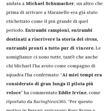
andata a
Michael Schumacher
, un altro che
prima di arrivare a Maranello era già stato
etichettato come il più grande di quel
periodo.
Entrambi campioni, entrambi
destinati a riscrivere la storia del
circus
,
entrambi pronti a tutto pur di vincere.
Le
somiglianze ci sono tutte, tant’è che anche
chi Michael l’ha avuto come compagno di
squadra l’ha confermato: “
Ai miei tempi era
considerato di gran lunga il pilota più
veloce
” ha commentato
Eddie Irvine
, come
riportato da
RacingNews365
. “Per questo
motivo in Ferrari arrivarono Rory Byrne e