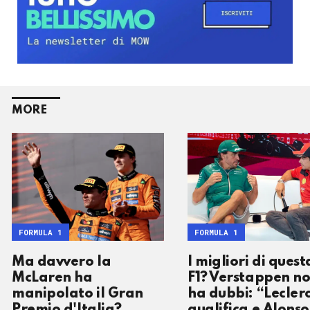
MORE
FORMULA 1
FORMULA 1
Ma davvero la
I migliori di quest
McLaren ha
F1? Verstappen n
manipolato il Gran
ha dubbi: “Leclerc
Premio d'Italia?
qualifica e Alonso