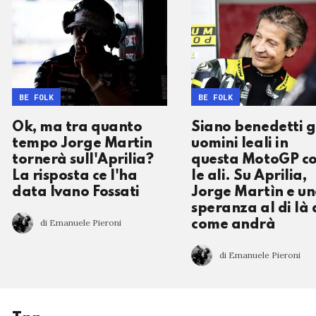
BE FOLK
BE FOLK
Ok, ma tra quanto
Siano benedetti g
tempo Jorge Martin
uomini leali in
tornerà sull'Aprilia?
questa MotoGP c
La risposta ce l'ha
le ali. Su Aprilia,
data Ivano Fossati
Jorge Martìn e u
speranza al di là 
di Emanuele Pieroni
come andrà
di Emanuele Pieroni