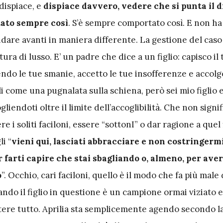
dispiace, e
dispiace davvero, vedere che si punta il d
stato sempre così
. S’è sempre comportato così. E non ha
ndare avanti in maniera differente. La gestione del caso
tura di lusso. E’ un padre che dice a un figlio: capisco il
o le tue smanie, accetto le tue insofferenze e accolg
fili come una pugnalata sulla schiena, però sei mio figlio
liendoti oltre il limite dell’accoglibilità. Che non signi
 i soliti faciloni, essere “sottonI” o dar ragione a quel f
li “
vieni qui, lasciati abbracciare e non costringermi
 farti capire che stai sbagliando o, almeno, per ave
o
”. Occhio, cari faciloni, quello è il modo che fa più male 
ando il figlio in questione è un campione ormai viziato 
tere tutto. Aprilia sta semplicemente agendo secondo l