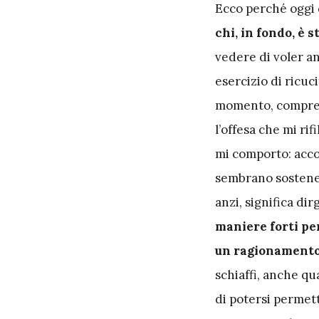
E
cco perché oggi 
chi, in fondo, è 
vedere di voler a
esercizio di ricuci
momento, comprend
l’offesa che mi ri
mi comporto: accog
sembrano sostenere
anzi, significa dirg
maniere forti per
un ragionament
schiaffi, anche qu
di potersi permet