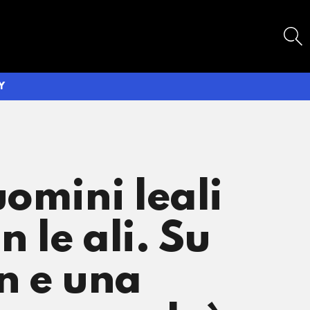
SEARCH
Y
uomini leali
 le ali. Su
n e una