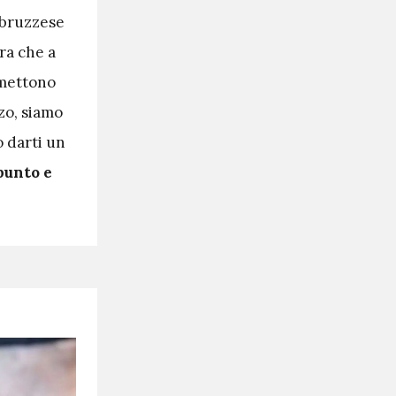
 abruzzese
dra che a
mettono
zo, siamo
o darti un
punto e