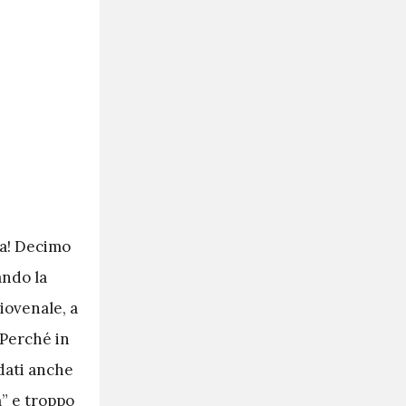
za! Decimo
ando la
iovenale, a
. Perché in
odati anche
a” e troppo