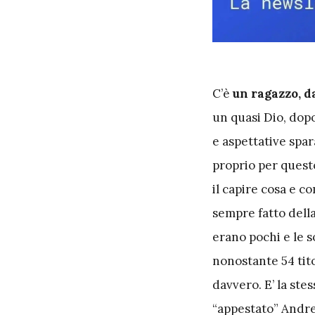
C
’è
un ragazzo, d
un quasi Dio, dopo
e aspettative spar
proprio per questo
il capire cosa e co
sempre fatto della 
erano pochi e le s
nonostante 54 titol
davvero. E’ la st
“appestato” Andrea