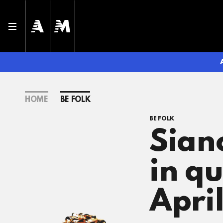
HOME
BE FOLK
BE FOLK
Siano
in qu
Apri