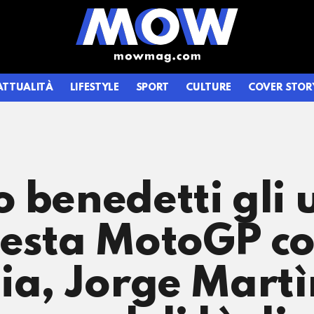
ATTUALITÀ
LIFESTYLE
SPORT
CULTURE
COVER STOR
 benedetti gli 
esta MotoGP con
lia, Jorge Martì