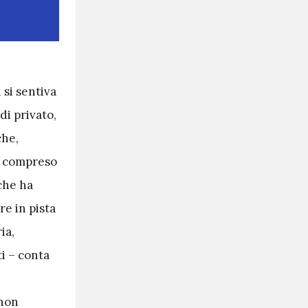
 si sentiva
di privato,
che,
e, compreso
he ha
re in pista
ia,
ti – conta
 non