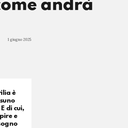
 come andrà
1 giugno 2025
ilia è
ssuno
 di cui,
pire e
isogno