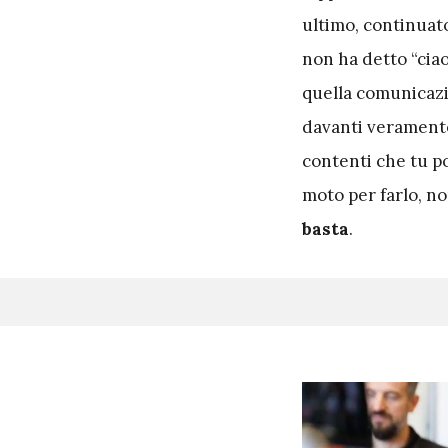
ultimo, continuato
non ha detto “ciao
quella comunicazi
davanti veramente
contenti che tu po
moto per farlo, n
basta
.