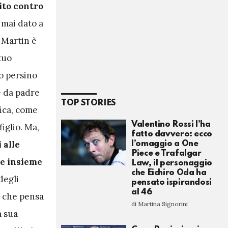
ito contro
 mai dato a
 Martin è
 tuo
o persino
 e da padre
TOP STORIES
fica, come
Valentino Rossi l’ha
iglio. Ma,
fatto davvero: ecco
 alle
l’omaggio a One
Piece e Trafalgar
re insieme
Law, il personaggio
che Eichiro Oda ha
degli
pensato ispirandosi
al 46
e che pensa
di Martina Signorini
a sua