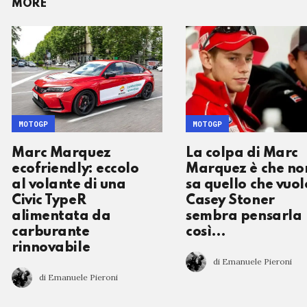
MORE
MOTOGP
MOTOGP
Marc Marquez
La colpa di Marc
ecofriendly: eccolo
Marquez è che no
al volante di una
sa quello che vuol
Civic TypeR
Casey Stoner
alimentata da
sembra pensarla
carburante
così…
rinnovabile
di Emanuele Pieroni
di Emanuele Pieroni